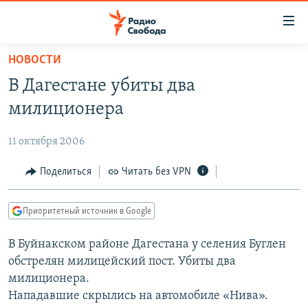
Ссылки
для
упрощенного
НОВОСТИ
ПРОГРАММЫ
доступа
В Дагестане убиты два
ПОДКАСТЫ
Вернуться
милиционера
к
АВТОРСКИЕ ПРОЕКТЫ
основному
11 октября 2006
ЦИТАТЫ СВОБОДЫ
содержанию
Вернутся
МНЕНИЯ
Поделиться
Читать без VPN
к
КУЛЬТУРА
главной
Приоритетный источник в Google
навигации
IDEL.РЕАЛИИ
Вернутся
В Буйнакском районе Дагестана у селения Буглен
КАВКАЗ.РЕАЛИИ
к
обстрелян милицейский пост. Убиты два
СЕВЕР.РЕАЛИИ
поиску
милиционера.
Нападавшие скрылись на автомобиле «Нива».
СИБИРЬ.РЕАЛИИ