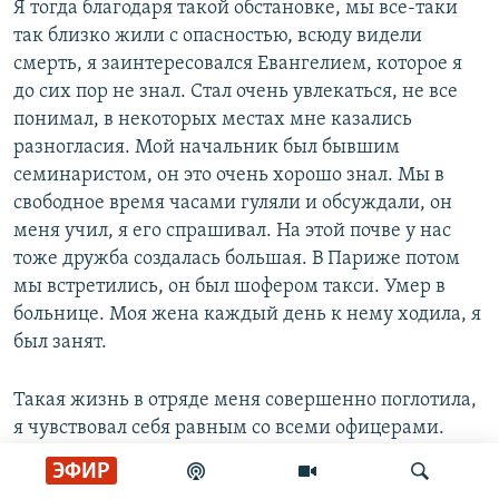
Я тогда благодаря такой обстановке, мы все-таки
так близко жили с опасностью, всюду видели
смерть, я заинтересовался Евангелием, которое я
до сих пор не знал. Стал очень увлекаться, не все
понимал, в некоторых местах мне казались
разногласия. Мой начальник был бывшим
семинаристом, он это очень хорошо знал. Мы в
свободное время часами гуляли и обсуждали, он
меня учил, я его спрашивал. На этой почве у нас
тоже дружба создалась большая. В Париже потом
мы встретились, он был шофером такси. Умер в
больнице. Моя жена каждый день к нему ходила, я
был занят.
Такая жизнь в отряде меня совершенно поглотила,
я чувствовал себя равным со всеми офицерами.
Никакой разницы между нашим положением,
ЭФИР
несмотря на то, что я вольноопределяющийся-