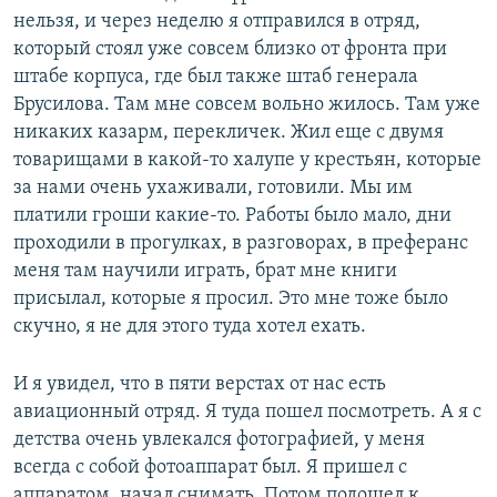
нельзя, и через неделю я отправился в отряд,
который стоял уже совсем близко от фронта при
штабе корпуса, где был также штаб генерала
Брусилова. Там мне совсем вольно жилось. Там уже
никаких казарм, перекличек. Жил еще с двумя
товарищами в какой-то халупе у крестьян, которые
за нами очень ухаживали, готовили. Мы им
платили гроши какие-то. Работы было мало, дни
проходили в прогулках, в разговорах, в преферанс
меня там научили играть, брат мне книги
присылал, которые я просил. Это мне тоже было
скучно, я не для этого туда хотел ехать.
И я увидел, что в пяти верстах от нас есть
авиационный отряд. Я туда пошел посмотреть. А я с
детства очень увлекался фотографией, у меня
всегда с собой фотоаппарат был. Я пришел с
аппаратом, начал снимать. Потом подошел к