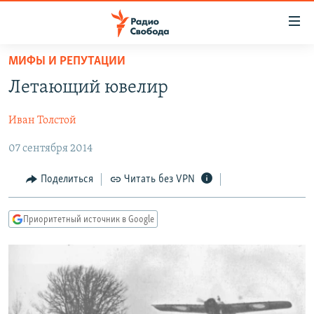
Ссылки
для
упрощенного
МИФЫ И РЕПУТАЦИИ
ПРОГРАММЫ
доступа
Летающий ювелир
ПОДКАСТЫ
Вернуться
к
Иван Толстой
АВТОРСКИЕ ПРОЕКТЫ
основному
07 сентября 2014
ЦИТАТЫ СВОБОДЫ
содержанию
Вернутся
МНЕНИЯ
Поделиться
Читать без VPN
к
КУЛЬТУРА
главной
Приоритетный источник в Google
навигации
IDEL.РЕАЛИИ
Вернутся
КАВКАЗ.РЕАЛИИ
к
СЕВЕР.РЕАЛИИ
поиску
СИБИРЬ.РЕАЛИИ