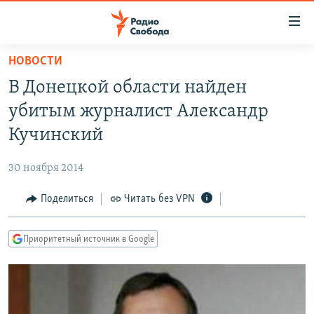
Ссылки
для
упрощенного
НОВОСТИ
ПРОГРАММЫ
доступа
В Донецкой области найден
ПОДКАСТЫ
Вернуться
убитым журналист Александр
к
АВТОРСКИЕ ПРОЕКТЫ
Кучинский
основному
ЦИТАТЫ СВОБОДЫ
содержанию
30 ноября 2014
Вернутся
МНЕНИЯ
к
Поделиться
Читать без VPN
КУЛЬТУРА
главной
навигации
IDEL.РЕАЛИИ
Приоритетный источник в Google
Вернутся
КАВКАЗ.РЕАЛИИ
к
СЕВЕР.РЕАЛИИ
поиску
СИБИРЬ.РЕАЛИИ