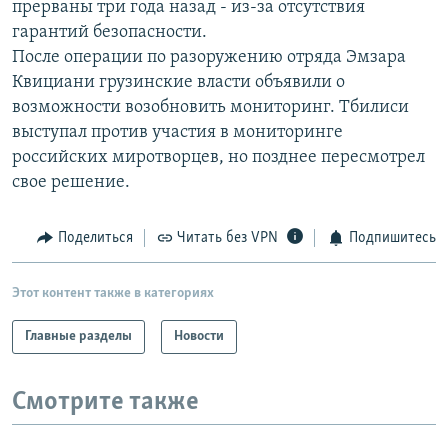
прерваны три года назад - из-за отсутствия
РАСПИСАНИЕ ВЕЩАНИЯ
гарантий безопасности.
ПОДПИШИТЕСЬ НА РАССЫЛКУ
После операции по разоружению отряда Эмзара
Квициани грузинские власти объявили о
возможности возобновить мониторинг. Тбилиси
СОЦИАЛЬНЫЕ СЕТИ
выступал против участия в мониторинге
российских миротворцев, но позднее пересмотрел
свое решение.
Поделиться
Читать без VPN
Подпишитесь
Все сайты РСЕ/РС
Этот контент также в категориях
Главные разделы
Новости
Смотрите также