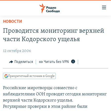
Ссылки
для
упрощенного
НОВОСТИ
ПРОГРАММЫ
доступа
Проводится мониторинг верхней
ПОДКАСТЫ
Вернуться
части Кодорского ущелья
к
АВТОРСКИЕ ПРОЕКТЫ
основному
12 октября 2006
ЦИТАТЫ СВОБОДЫ
содержанию
Вернутся
МНЕНИЯ
Поделиться
Читать без VPN
к
КУЛЬТУРА
главной
Приоритетный источник в Google
навигации
IDEL.РЕАЛИИ
Вернутся
Российские миротворцы совместно с
КАВКАЗ.РЕАЛИИ
к
наблюдателями ООН проводят сегодня мониторинг
СЕВЕР.РЕАЛИИ
поиску
верхней части Кодорского ущелья.
Регулярные проверки в этом районе были
СИБИРЬ.РЕАЛИИ