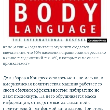
РАСПИСАНИЕ ВЕЩАНИЯ
ПОДПИШИТЕСЬ НА РАССЫЛКУ
СОЦИАЛЬНЫЕ СЕТИ
Крис Бакли: «Когда читаешь эту книгу, создается
впечатление, что 90% населения страшно заинтересовано
в языке телодвижений тех 10%, к которым само оно не
Все сайты РСЕ/РС
принадлежит»
До выборов в Конгресс осталось меньше месяца, и
американская политическая машина работает со
своей обычной эффективностью: избирателю не
дают продохнуть. На него обрушивается масса
информации, отнюдь не всегда связанной с
политической платформой кандидатов. При этом,