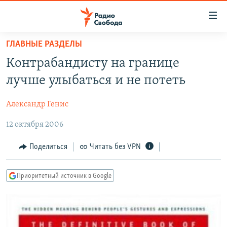
Ссылки
для
упрощенного
ГЛАВНЫЕ РАЗДЕЛЫ
ПРОГРАММЫ
доступа
Контрабандисту на границе
ПОДКАСТЫ
Вернуться
лучше улыбаться и не потеть
к
АВТОРСКИЕ ПРОЕКТЫ
основному
Александр Генис
ЦИТАТЫ СВОБОДЫ
содержанию
Вернутся
12 октября 2006
МНЕНИЯ
к
КУЛЬТУРА
Поделиться
Читать без VPN
главной
навигации
IDEL.РЕАЛИИ
Вернутся
Приоритетный источник в Google
КАВКАЗ.РЕАЛИИ
к
СЕВЕР.РЕАЛИИ
поиску
СИБИРЬ.РЕАЛИИ