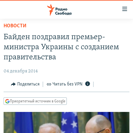
Ссылки
для
упрощенного
НОВОСТИ
ПРОГРАММЫ
доступа
Байден поздравил премьер-
ПОДКАСТЫ
Вернуться
министра Украины с созданием
к
АВТОРСКИЕ ПРОЕКТЫ
правительства
основному
ЦИТАТЫ СВОБОДЫ
содержанию
04 декабря 2014
Вернутся
МНЕНИЯ
к
Поделиться
Читать без VPN
КУЛЬТУРА
главной
навигации
IDEL.РЕАЛИИ
Приоритетный источник в Google
Вернутся
КАВКАЗ.РЕАЛИИ
к
СЕВЕР.РЕАЛИИ
поиску
СИБИРЬ.РЕАЛИИ