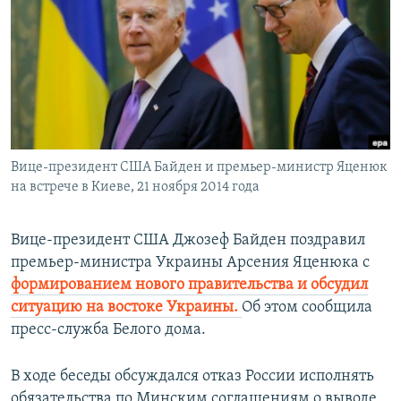
РАСПИСАНИЕ ВЕЩАНИЯ
ПОДПИШИТЕСЬ НА РАССЫЛКУ
СОЦИАЛЬНЫЕ СЕТИ
Вице-президент США Байден и премьер-министр Яценюк
на встрече в Киеве, 21 ноября 2014 года
Все сайты РСЕ/РС
Вице-президент США Джозеф Байден поздравил
премьер-министра Украины Арсения Яценюка с
формированием нового правительства и обсудил
ситуацию на востоке Украины.
Об этом сообщила
пресс-служба Белого дома.
В ходе беседы обсуждался отказ России исполнять
обязательства по Минским соглашениям о выводе