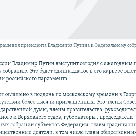
обращения президента Владимира Путина к Федеральному со
ссии Владимир Путин выступит сегодня с ежегодным 
 собранию. Это будет одиннадцатое в его карьере выс
ми российского парламента.
ет оглашено в полдень по московскому времени в Геор
сутствии более тысячи приглашённых. Это члены Сове
ударственной думы, члены правительства, руководите
ного и Верховного судов, губернаторы , председатели
ных собраний субъектов Федерации, главы традицион
бщественные деятели, в том числе главы общественных