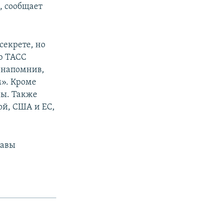
, сообщает
секрете, но
ью ТАСС
, напомнив,
м». Кроме
мы. Также
ой, США и ЕС,
лавы