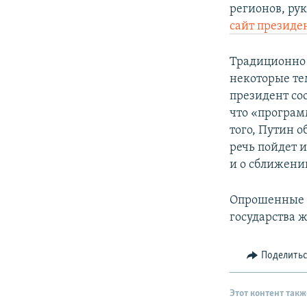
регионов, ру
сайт президе
Традиционно 
некоторые те
президент со
что «программ
того, Путин 
речь пойдет 
и о сближени
Опрошенные Р
государства ж
Поделить
Этот контент такж