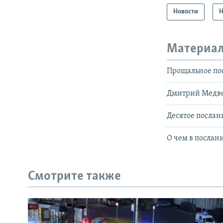
Новости
Н
Материал
Прощальное по
Дмитрий Медвед
Десятое послан
О чем в послан
Смотрите также