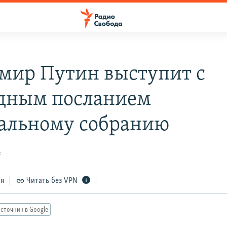
мир Путин выступит с
дным посланием
альному собранию
4
ся
Читать без VPN
сточник в Google