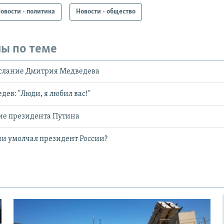
овости - политика
Новости - общество
ы по теме
слание Дмитрия Медведева
ев: "Люди, я любил вас!"
ие президента Путина
ии умолчал президент России?