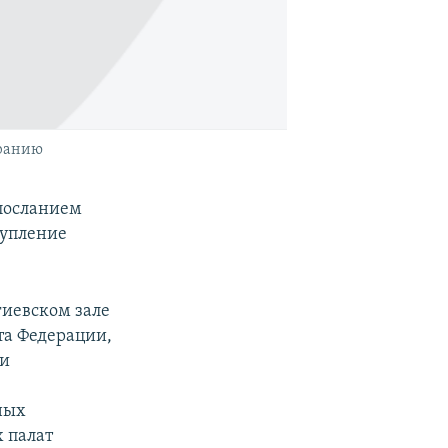
бранию
посланием
тупление
гиевском зале
та Федерации,
ли
ных
 палат