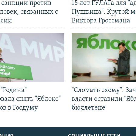
л санкции против
15 лет ГУЛАГа для "а
ловек, связанных с
Пушкина". Крутой 
ссии
Виктора Гроссмана
"Родина"
"Сломать схему". За
вала снять "Яблоко"
власти оставили "Ябл
ов в Госдуму
бюллетене