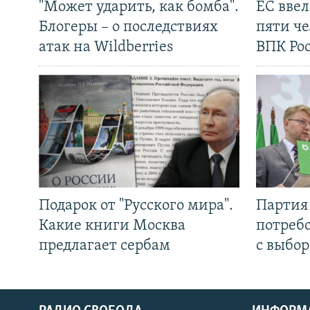
"Может ударить, как бомба".
ЕС вве
Блогеры – о последствиях
пяти че
атак на Wildberries
ВПК Ро
Подарок от "Русского мира".
Партия 
Какие книги Москва
потребо
предлагает сербам
с выбор