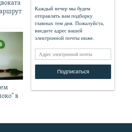
двоката
маршрут
чем
око" в