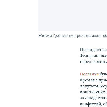
Жители Грозного смотрят в магазине 
Президент Ро
Федеральному
перед палата
Послание
буд
Кремля в при
депутаты Гос
Конституцион
законодатель
конфессий, о