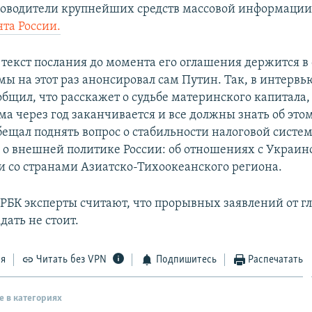
ководители крупнейших средств массовой информации
нта России.
текст послания до момента его оглашения держится в 
мы на этот раз анонсировал сам Путин. Так, в интерв
общил, что расскажет о судьбе материнского капитала
а через год заканчивается и все должны знать об это
обещал поднять вопрос о стабильности налоговой систе
и о внешней политике России: об отношениях с Украин
и со странами Азиатско-Тихоокеанского региона.
БК эксперты считают, что прорывных заявлений от г
дать не стоит.
ся
Читать без VPN
Подпишитесь
Распечатать
е в категориях