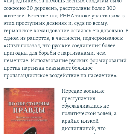
«народники», за помощь лесным солдатам было
сожжено 30 деревень, расстреляны более 300
жителей. Естественно, РННА также участвовала в
этих преступных деяниях и, судя по всему,
германское командование осталось ею довольно. В
одном из рапортов, в частности, подчеркивалось:
«Опыт показал, что русские соединения более
пригодны для борьбы с партизанами, чем
немецкие. Использование русских формирований
против партизан оказывает большое
пропагандистское воздействие на население».
Нередко военные
преступления
обуславливались не
политической волей, а
крайне низкой
дисциплиной, что