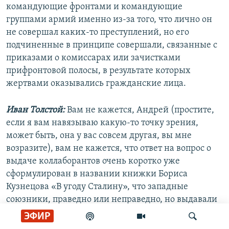
командующие фронтами и командующие
группами армий именно из-за того, что лично он
не совершал каких-то преступлений, но его
подчиненные в принципе совершали, связанные с
приказами о комиссарах или зачистками
прифронтовой полосы, в результате которых
жертвами оказывались гражданские лица.
Иван Толстой:
Вам не кажется, Андрей (простите,
если я вам навязываю какую-то точку зрения,
может быть, она у вас совсем другая, вы мне
возразите), вам не кажется, что ответ на вопрос о
выдаче коллаборантов очень коротко уже
сформулирован в названии книжки Бориса
Кузнецова «В угоду Сталину», что западные
союзники, праведно или неправедно, но выдавали
военнопленных и тех, кто оказался на западной
ЭФИР
территории, и часто даже тех, кто не участвовал в