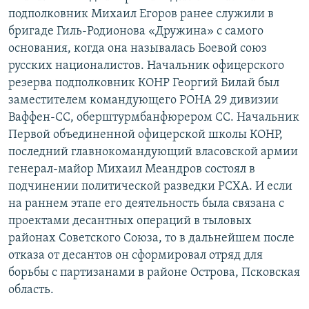
подполковник Михаил Егоров ранее служили в
бригаде Гиль-Родионова «Дружина» с самого
основания, когда она называлась Боевой союз
русских националистов. Начальник офицерского
резерва подполковник КОНР Георгий Билай был
заместителем командующего РОНА 29 дивизии
Ваффен-СС, оберштурмбанфюрером СС. Начальник
Первой объединенной офицерской школы КОНР,
последний главнокомандующий власовской армии
генерал-майор Михаил Меандров состоял в
подчинении политической разведки РСХА. И если
на раннем этапе его деятельность была связана с
проектами десантных операций в тыловых
районах Советского Союза, то в дальнейшем после
отказа от десантов он сформировал отряд для
борьбы с партизанами в районе Острова, Псковская
область.