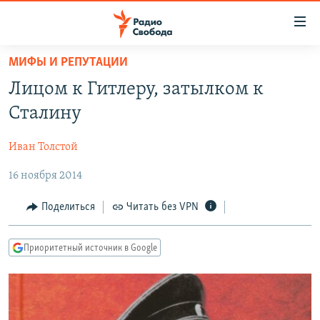
Ссылки
для
упрощенного
МИФЫ И РЕПУТАЦИИ
ПРОГРАММЫ
доступа
Лицом к Гитлеру, затылком к
ПОДКАСТЫ
Вернуться
Сталину
к
АВТОРСКИЕ ПРОЕКТЫ
основному
Иван Толстой
ЦИТАТЫ СВОБОДЫ
содержанию
Вернутся
16 ноября 2014
МНЕНИЯ
к
КУЛЬТУРА
Поделиться
Читать без VPN
главной
навигации
IDEL.РЕАЛИИ
Вернутся
Приоритетный источник в Google
КАВКАЗ.РЕАЛИИ
к
СЕВЕР.РЕАЛИИ
поиску
СИБИРЬ.РЕАЛИИ