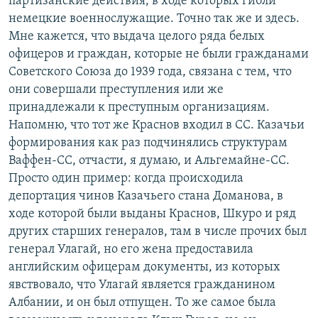
партизанские действия, в ходе которых гибли
немецкие военнослужащие. Точно так же и здесь.
Мне кажется, что выдача целого ряда белых
офицеров и граждан, которые не были гражданами
Советского Союза до 1939 года, связана с тем, что
они совершали преступления или же
принадлежали к преступным организациям.
Напомню, что тот же Краснов входил в СС. Казачьи
формирования как раз подчинялись структурам
Ваффен-СС, отчасти, я думаю, и Альгемайне-СС.
Просто один пример: когда происходила
депортация чинов Казачьего стана Доманова, в
ходе которой были выданы Краснов, Шкуро и ряд
других старших генералов, там в числе прочих был
генерал Улагай, но его жена предоставила
английским офицерам документы, из которых
явствовало, что Улагай является гражданином
Албании, и он был отпущен. То же самое была