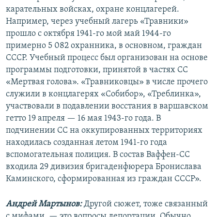
карательных войсках, охране концлагерей.
Например, через учебный лагерь «Травники»
прошло с октября 1941-го мой май 1944-го
примерно 5 082 охранника, в основном, граждан
СССР. Учебный процесс был организован на основе
программы подготовки, принятой в частях СС
«Мертвая голова». «Травниковцы» в числе прочего
служили в концлагерях «Собибор», «Треблинка»,
участвовали в подавлении восстания в варшавском
гетто 19 апреля — 16 мая 1943-го года. В
подчинении СС на оккупированных территориях
находилась созданная летом 1941-го года
вспомогательная полиция. В состав Ваффен-СС
входила 29 дивизия бригаденфюрера Бронислава
Каминского, сформированная из граждан СССР».
Андрей Мартынов:
Другой сюжет, тоже связанный
с мифами, — это вопросы депортации. Обычно