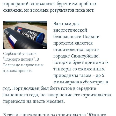
корпораций занимаются бурением пробных
скважин, но весомых результатов пока нет.
Важным для
энергетической
безопасности Польши
проектом является
строительство порта в
Сербский участок
городке Свиноуйсьце,
"Южного потока". В
который будет принимать
Белграде недовольны
танкеры со сжиженным
крахом проекта
природным газом – до 5
миллиардов кубометров в
год. Порт должен был быть готов в середине
нынешнего года, но завершение его строительства
перенесли на шесть месяцев.
В связи с прекращением строительства "Южного