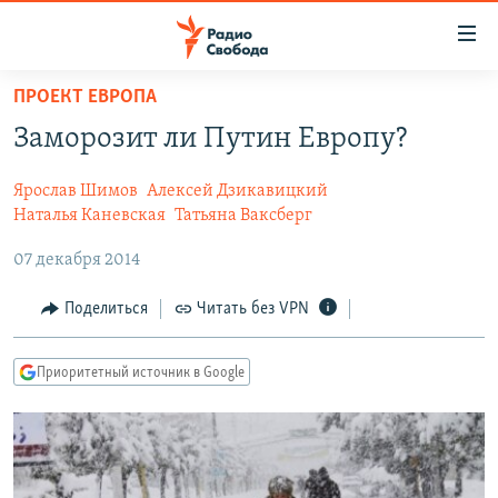
Ссылки
для
упрощенного
ПРОЕКТ ЕВРОПА
ПРОГРАММЫ
доступа
Заморозит ли Путин Европу?
ПОДКАСТЫ
Вернуться
к
Ярослав Шимов
Алексей Дзикавицкий
АВТОРСКИЕ ПРОЕКТЫ
Наталья Каневская
Татьяна Ваксберг
основному
ЦИТАТЫ СВОБОДЫ
содержанию
07 декабря 2014
Вернутся
МНЕНИЯ
к
Поделиться
Читать без VPN
КУЛЬТУРА
главной
навигации
IDEL.РЕАЛИИ
Приоритетный источник в Google
Вернутся
КАВКАЗ.РЕАЛИИ
к
СЕВЕР.РЕАЛИИ
поиску
СИБИРЬ.РЕАЛИИ