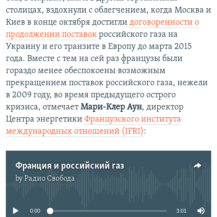
столицах, вздохнули с облегчением, когда Москва и
Киев в конце октября достигли
договоренности о
продолжении поставок
российского газа на
Украину и его транзите в Европу до марта 2015
года. Вместе с тем на сей раз французы были
гораздо менее обеспокоены возможным
прекращением поставок российского газа, нежели
в 2009 году, во время предыдущего острого
кризиса, отмечает
Мари-Клер Аун
, директор
Центра энергетики
Французского института
международных отношений (IFRI)
:
Франция и российский газ
by
Радио Свобода
No media source currently available
0:00
3:01