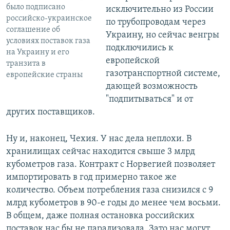
было подписано
исключительно из России
российско-украинское
по трубопроводам через
соглашение об
Украину, но сейчас венгры
условиях поставок газа
подключились к
на Украину и его
европейской
транзита в
газотранспортной системе,
европейские страны
дающей возможность
"подпитываться" и от
других поставщиков.
Ну и, наконец, Чехия. У нас дела неплохи. В
хранилищах сейчас находится свыше 3 млрд
кубометров газа. Контракт с Норвегией позволяет
импортировать в год примерно такое же
количество. Объем потребления газа снизился с 9
млрд кубометров в 90-е годы до менее чем восьми.
В общем, даже полная остановка российских
поставок нас бы не парализовала. Зато нас могут