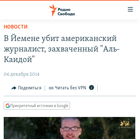
Ссылки
для
упрощенного
НОВОСТИ
ПРОГРАММЫ
доступа
В Йемене убит американский
ПОДКАСТЫ
Вернуться
журналист, захваченный "Аль-
к
АВТОРСКИЕ ПРОЕКТЫ
Каидой"
основному
ЦИТАТЫ СВОБОДЫ
содержанию
06 декабря 2014
Вернутся
МНЕНИЯ
к
Поделиться
Читать без VPN
КУЛЬТУРА
главной
навигации
IDEL.РЕАЛИИ
Приоритетный источник в Google
Вернутся
КАВКАЗ.РЕАЛИИ
к
СЕВЕР.РЕАЛИИ
поиску
СИБИРЬ.РЕАЛИИ