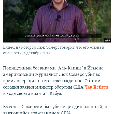
РАСПИСАНИЕ ВЕЩАНИЯ
ПОДПИШИТЕСЬ НА РАССЫЛКУ
СОЦИАЛЬНЫЕ СЕТИ
Видео, на котором Люк Сомерс говорит, что его жизнь в
опасности, 4 декабря 2014
Все сайты РСЕ/РС
Похищенный боевиками "Аль-Каиды" в Йемене
американский журналист Люк Сомерс убит во
время операции по его освобождению. Об этом
сегодня заявил министр обороны США
Чак Хейгел
в ходе своего визита в Кабул.
Вместе с Сомерсом был убит еще один пленный, не
являющийся гражданином США.