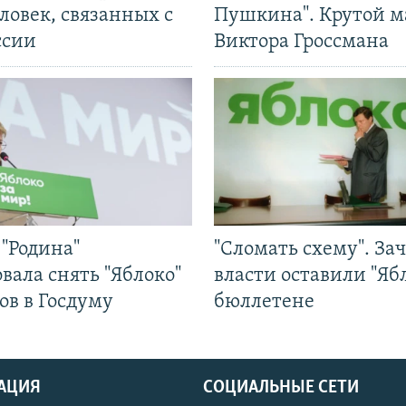
ловек, связанных с
Пушкина". Крутой 
ссии
Виктора Гроссмана
"Родина"
"Сломать схему". За
вала снять "Яблоко"
власти оставили "Ябл
ов в Госдуму
бюллетене
АЦИЯ
СОЦИАЛЬНЫЕ СЕТИ