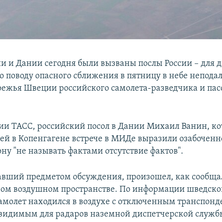
 и Дании сегодня были вызваны послы России – для 
о поводу опасного сближения в пятницу в небе неподал
ежья Швеции российского самолета-разведчика и па
и ТАСС, российский посол в Дании Михаил Ванин, ко
й в Копенгагене встрече в МИДе выразили озабоченно
ну "не называть фактами отсутствие фактов".
авший предметом обсуждения, произошел, как сообщал
м воздушном пространстве. По информации шведско
амолет находился в воздухе с отключенным транспонд
евидимым для радаров наземной диспетчерской службы