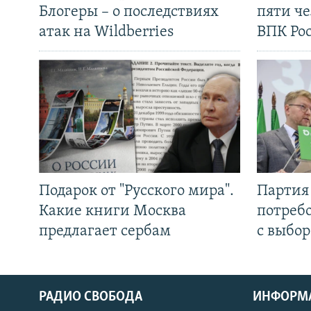
Блогеры – о последствиях
пяти че
атак на Wildberries
ВПК Ро
Подарок от "Русского мира".
Партия 
Какие книги Москва
потребо
предлагает сербам
с выбор
РАДИО СВОБОДА
ИНФОРМ