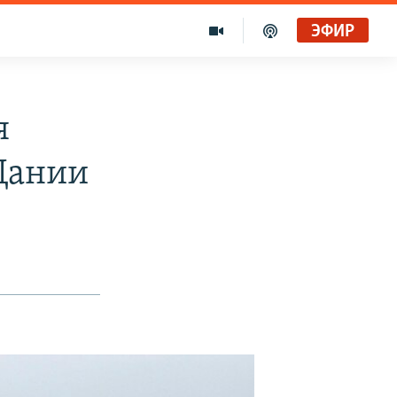
ЭФИР
я
Дании