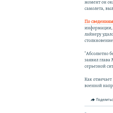
момент он ок
самолета, вы
По сведениям
информации, 
лайнеру удал
столкновение
"Абсолютно б
заявил глава
серьезной си
Как отмечает
военной напр
Поделить