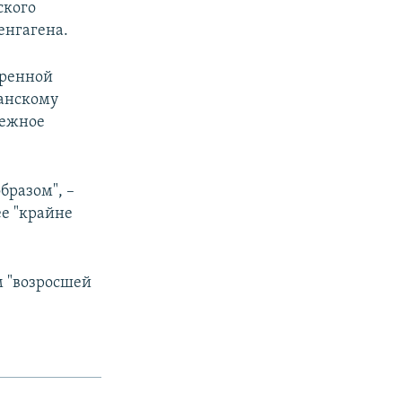
ского
енгагена.
тренной
анскому
бежное
бразом", –
е "крайне
м "возросшей