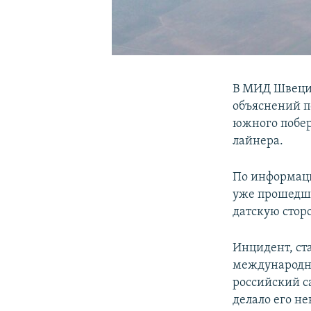
В МИД Швеции
объяснений п
южного побер
лайнера.
По информаци
уже прошедше
датскую сторо
Инцидент, ст
международно
российский с
делало его н