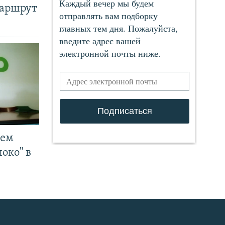
маршрут
чем
око" в