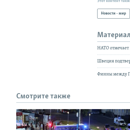
Этот контент такж
Новости - мир
Материал
НАТО отмечает 
Швеция подтвер
Финны между 
Смотрите также