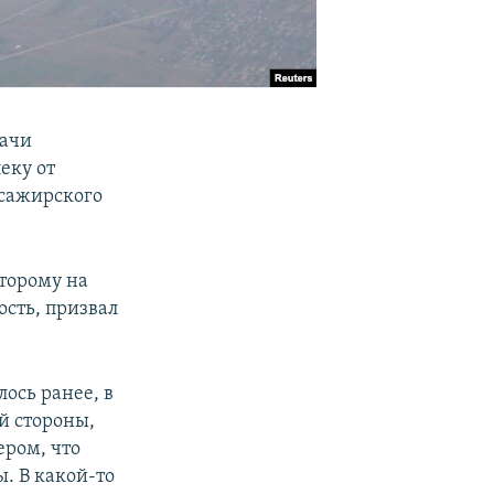
дачи
еку от
ссажирского
торому на
сть, призвал
ось ранее, в
й стороны,
ером, что
. В какой-то