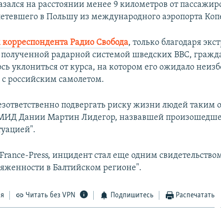
азался на расстоянии менее 9 километров от пассажир
летевшего в Польшу из международного аэропорта Коп
 корреспондента Радио Свобода
, только благодаря экс
полученной радарной системой шведских ВВС, гражд
ось уклониться от курса, на котором его ожидало неиз
 с российским самолетом.
езответственно подвергать риску жизни людей таким о
 МИД Дании Мартин Лидегор, назвавшей произошедше
туацией".
 France-Press, инцидент стал еще одним свидетельство
яженности в Балтийском регионе".
ся
Читать без VPN
Подпишитесь
Распечатать