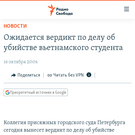
Ссылки
для
упрощенного
НОВОСТИ
ПРОГРАММЫ
доступа
Ожидается вердикт по делу об
ПОДКАСТЫ
Вернуться
убийстве вьетнамского студента
к
АВТОРСКИЕ ПРОЕКТЫ
основному
16 октября 2006
ЦИТАТЫ СВОБОДЫ
содержанию
Вернутся
МНЕНИЯ
Поделиться
Читать без VPN
к
КУЛЬТУРА
главной
Приоритетный источник в Google
навигации
IDEL.РЕАЛИИ
Вернутся
КАВКАЗ.РЕАЛИИ
к
СЕВЕР.РЕАЛИИ
поиску
Коллегия присяжных городского суда Петербурга
СИБИРЬ.РЕАЛИИ
сегодня вынесет вердикт по делу об убийстве