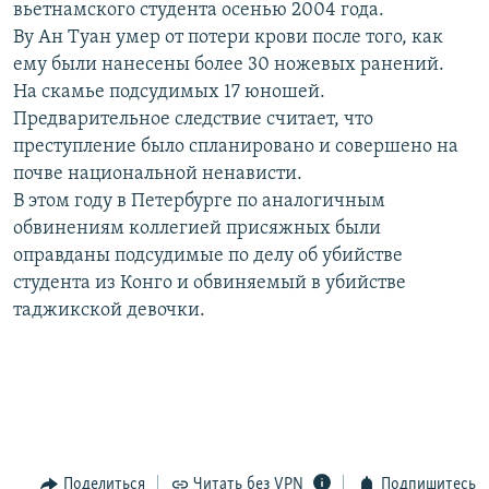
вьетнамского студента осенью 2004 года.
РАСПИСАНИЕ ВЕЩАНИЯ
Ву Ан Туан умер от потери крови после того, как
ПОДПИШИТЕСЬ НА РАССЫЛКУ
ему были нанесены более 30 ножевых ранений.
На скамье подсудимых 17 юношей.
Предварительное следствие считает, что
СОЦИАЛЬНЫЕ СЕТИ
преступление было спланировано и совершено на
почве национальной ненависти.
В этом году в Петербурге по аналогичным
обвинениям коллегией присяжных были
оправданы подсудимые по делу об убийстве
Все сайты РСЕ/РС
студента из Конго и обвиняемый в убийстве
таджикской девочки.
Поделиться
Читать без VPN
Подпишитесь