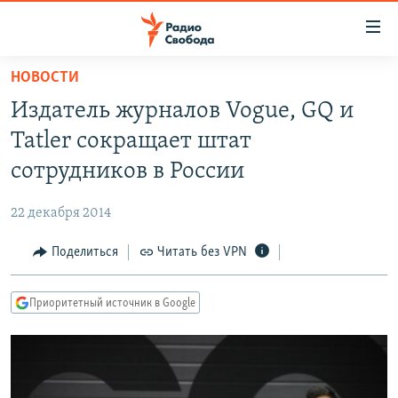
Ссылки
для
упрощенного
НОВОСТИ
ПРОГРАММЫ
доступа
Издатель журналов Vogue, GQ и
ПОДКАСТЫ
Вернуться
Tatler сокращает штат
к
АВТОРСКИЕ ПРОЕКТЫ
сотрудников в России
основному
ЦИТАТЫ СВОБОДЫ
содержанию
22 декабря 2014
Вернутся
МНЕНИЯ
к
Поделиться
Читать без VPN
КУЛЬТУРА
главной
навигации
IDEL.РЕАЛИИ
Приоритетный источник в Google
Вернутся
КАВКАЗ.РЕАЛИИ
к
СЕВЕР.РЕАЛИИ
поиску
СИБИРЬ.РЕАЛИИ