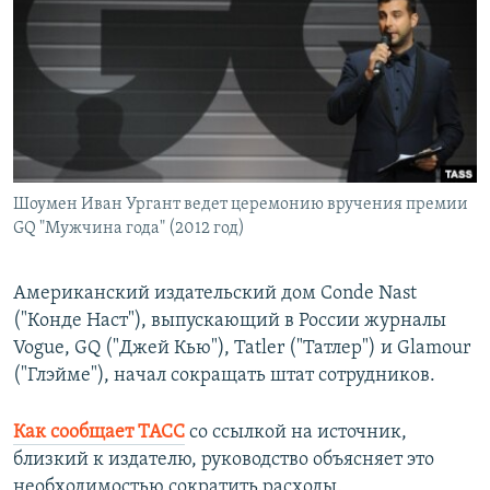
РАСПИСАНИЕ ВЕЩАНИЯ
ПОДПИШИТЕСЬ НА РАССЫЛКУ
СОЦИАЛЬНЫЕ СЕТИ
Шоумен Иван Ургант ведет церемонию вручения премии
GQ "Мужчина года" (2012 год)
Все сайты РСЕ/РС
Американский издательский дом Conde Nast
("Конде Наст"), выпускающий в России журналы
Vogue, GQ ("Джей Кью"), Tatler ("Татлер") и Glamour
("Глэйме"), начал сокращать штат сотрудников.
Как сообщает ТАСС
со ссылкой на источник,
близкий к издателю, руководство объясняет это
необходимостью сократить расходы.