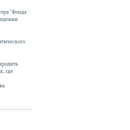
тора "Фонда
хищении
итического
зродить
х, где
.
ва.