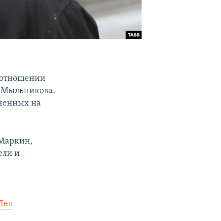
в отношении
я Мыльникова.
ученных на
 Маркин,
ели и
Лев