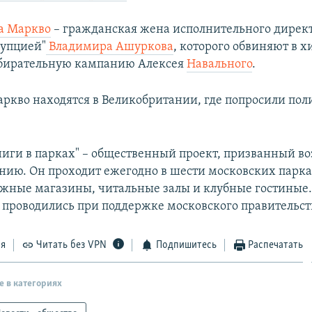
а Маркво
– гражданская жена исполнительного дирек
рупцией"
Владимира Ашуркова
, которого обвиняют в 
збирательную кампанию Алексея
Навального
.
ркво находятся в Великобритании, где попросили пол
ниги в парках" – общественный проект, призванный во
ению. Он проходит ежегодно в шести московских парка
жные магазины, читальные залы и клубные гостиные
проводились при поддержке московского правительст
ся
Читать без VPN
Подпишитесь
Распечатать
е в категориях