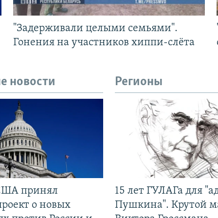
"Задерживали целыми семьями".
Гонения на участников хиппи-слёта
е новости
Регионы
США принял
15 лет ГУЛАГа для "а
проект о новых
Пушкина". Крутой 