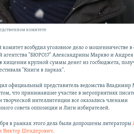
ледственном комитете
 комитет возбудил уголовное дело о мошенничестве 
й агентства "БЮРО17" Александрины Маркво и Андре
в хищении крупной суммы денег из госбюджета, пол
естиваля "Книги в парках".
щил официальный представитель ведомства Владимир
этом, что принимавшие участие в мероприятиях писат
и творческой интеллигенции все оказались членами
ного совета оппозиции и Лиги избирателей.
абря в рамках этого дела были допрошены литераторы
и Виктор Шендерович.