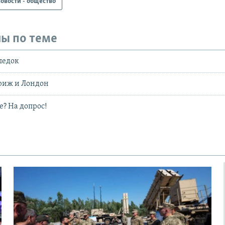
овости - общество
ы по теме
ледок
риж и Лондон
е? На допрос!