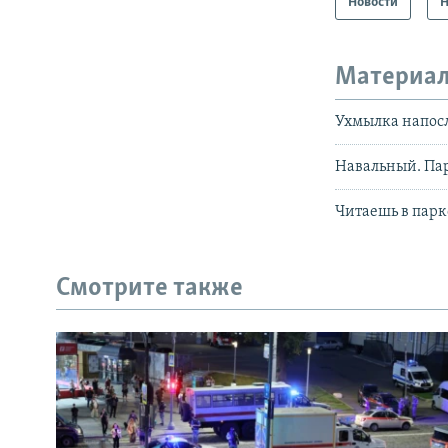
Новости
Н
Материал
Ухмылка напос
Навальный. Па
Читаешь в парк
Смотрите также