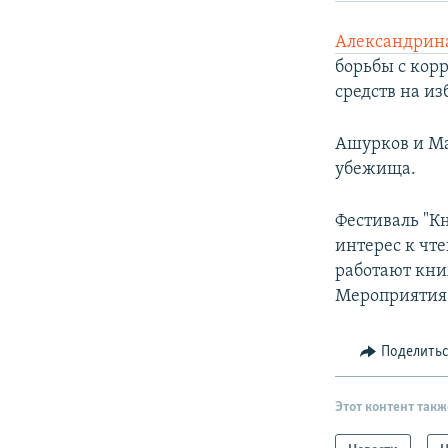
Александрин
борьбы с кор
средств на и
Ашурков и Ма
убежища.
Фестиваль "К
интерес к чт
работают кни
Мероприятия 
Поделить
Этот контент такж