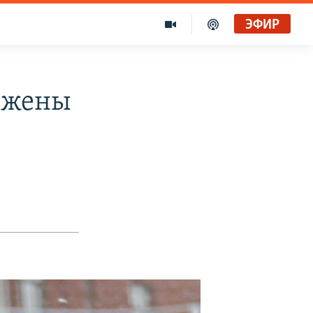
ЭФИР
и жены