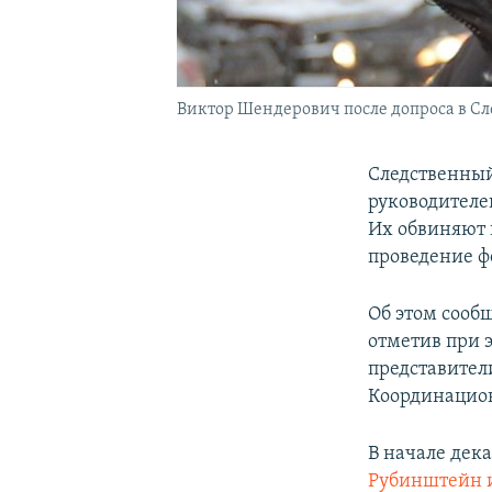
Виктор Шендерович после допроса в С
Следственный
руководителе
Их обвиняют 
проведение ф
Об этом сооб
отметив при 
представител
Координацион
В начале дек
Рубинштейн 