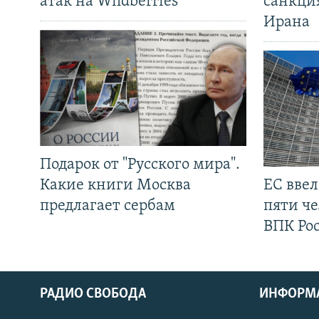
атак на Wildberries
санкци
Ирана
Подарок от "Русского мира".
Какие книги Москва
ЕС вве
предлагает сербам
пяти че
ВПК Ро
РАДИО СВОБОДА
ИНФОРМ