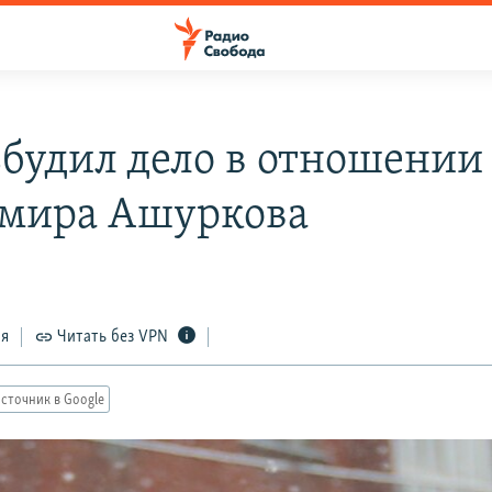
збудил дело в отношени
мира Ашуркова
4
ся
Читать без VPN
сточник в Google