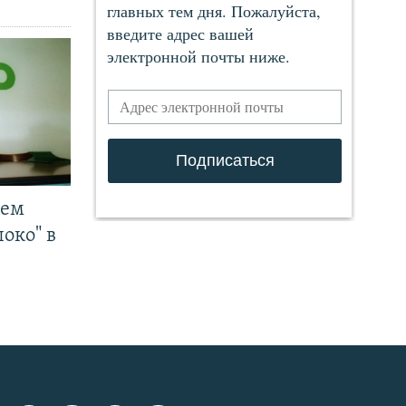
чем
око" в