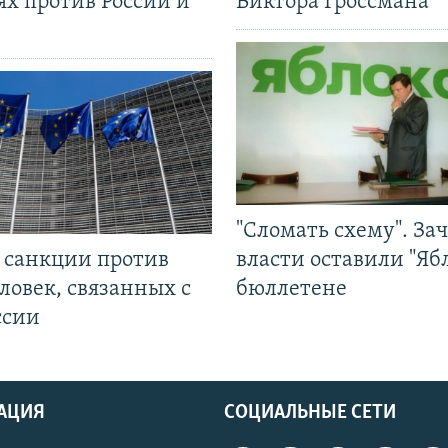
ях против России и
Виктора Гроссмана
"Сломать схему". За
л санкции против
власти оставили "Ябл
ловек, связанных с
бюллетене
ссии
АЦИЯ
СОЦИАЛЬНЫЕ СЕТИ