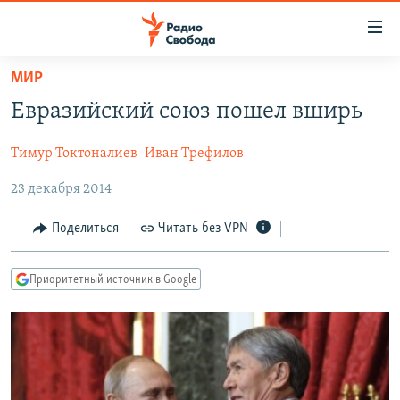
Ссылки
для
упрощенного
МИР
ПРОГРАММЫ
доступа
Евразийский союз пошел вширь
ПОДКАСТЫ
Вернуться
к
Тимур Токтоналиев
Иван Трефилов
АВТОРСКИЕ ПРОЕКТЫ
основному
23 декабря 2014
ЦИТАТЫ СВОБОДЫ
содержанию
Вернутся
МНЕНИЯ
Поделиться
Читать без VPN
к
КУЛЬТУРА
главной
Приоритетный источник в Google
навигации
IDEL.РЕАЛИИ
Вернутся
КАВКАЗ.РЕАЛИИ
к
СЕВЕР.РЕАЛИИ
поиску
СИБИРЬ.РЕАЛИИ