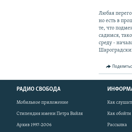
Любая перего
но есть в пр
те, что подме
садимся, тако
среду - начал
Шароградски
Поделить
РАДИО СВОБОДА
ИНФОРМ
Мобильное приложение
Как слушат
СОЦИАЛЬНЫЕ СЕТИ
Стипендия имени Петра Вайля
Как обойти
Архив 1997-2006
Рассылка