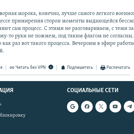
ворная морока, конечно, лучше самого легкого военно
оцессе примирения сторон моменты выдающейся бессм
няют сам процесс. С этими не разговариваем, с теми за
му-то руки не пожмем, под таким флагом не согласны.
о как раз вот такого процесса. Вечероим в эфире работ
й.
ся
Читать без VPN
Подпишитесь
Распечатать
АЦИЯ
СОЦИАЛЬНЫЕ СЕТИ
ь
 блокировку