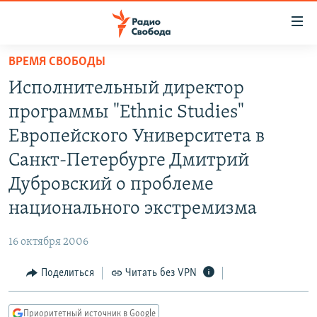
Ссылки
для
упрощенного
ВРЕМЯ СВОБОДЫ
ПРОГРАММЫ
доступа
Исполнительный директор
ПОДКАСТЫ
Вернуться
программы "Ethnic Studies"
к
АВТОРСКИЕ ПРОЕКТЫ
Европейского Университета в
основному
ЦИТАТЫ СВОБОДЫ
содержанию
Санкт-Петербурге Дмитрий
Вернутся
МНЕНИЯ
Дубровский о проблеме
к
КУЛЬТУРА
национального экстремизма
главной
навигации
IDEL.РЕАЛИИ
16 октября 2006
Вернутся
КАВКАЗ.РЕАЛИИ
к
Поделиться
Читать без VPN
СЕВЕР.РЕАЛИИ
поиску
СИБИРЬ.РЕАЛИИ
Приоритетный источник в Google