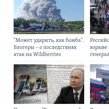
"Может ударить, как бомба".
Россий
Блогеры – о последствиях
взрыве 
атак на Wildberries
генера