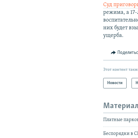
Суд пригово
режима, а 17-
воспитательно
них будет вз
ущерба.
Поделить
Этот контент такж
Новости
Н
Материал
Платные парков
Беспорядки в 