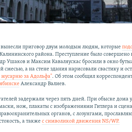
 вынесли приговор двум молодым людям, которые
под
Калининского района. Преступление было совершено в
ндр Ушаков и Максим Каваляускас бросили в окно буты
й смесью, а на стене здания нарисовали свастику и ос
 мусарню за Адольфа"
. Об этом сообщил корреспонден
ябинске
Александр Валиев.
ателей задержали через пять дней. При обыске дома 
маски, нож, плакаты с изображениями Гитлера и сцен
правоохранительных органов, с лозунгами, прославл
стокость, а также
с символикой движения NS/WP.