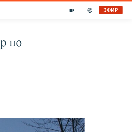
ЭФИР
р по