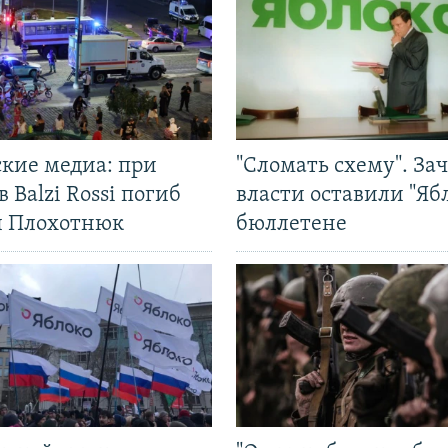
ские медиа: при
"Сломать схему". За
в Balzi Rossi погиб
власти оставили "Ябл
л Плохотнюк
бюллетене