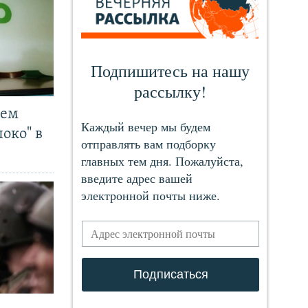
чем
око" в