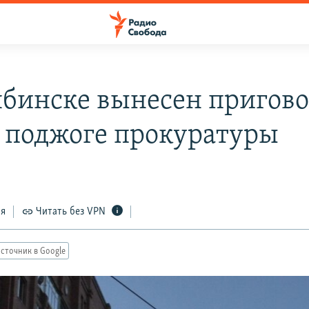
ябинске вынесен пригово
о поджоге прокуратуры
4
ся
Читать без VPN
сточник в Google