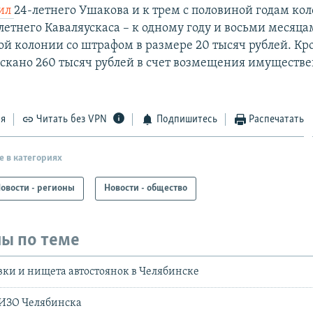
рил
24-летнего Ушакова и к трем с половиной годам ко
летнего Каваляускаса – к одному году и восьми месяца
й колонии со штрафом в размере 20 тысяч рублей. Кро
ыскано 260 тысяч рублей в счет возмещения имуществ
ся
Читать без VPN
Подпишитесь
Распечатать
е в категориях
овости - регионы
Новости - общество
ы по теме
ки и нищета автостоянок в Челябинске
СИЗО Челябинска