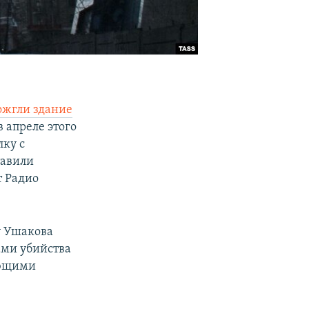
ожгли здание
 апреле этого
лку с
тавили
т Радио
у Ушакова
ами убийства
яющими