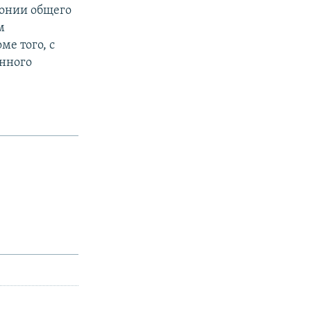
лонии общего
м
ме того, с
енного