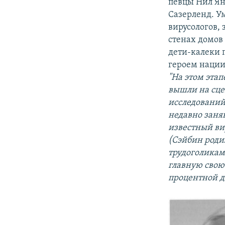
певцы Нил Ян
Сазерленд. У
вирусологов, 
стенах домов
дети-калеки п
героем нации
"На этом этап
вышли на сце
исследований
недавно заня
известный вир
(Сэйбин родил
трудоголикам
главную свою 
процентной д