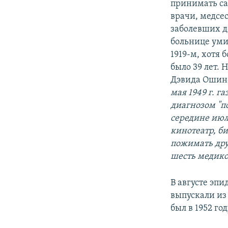
принимать са
врачи, медсе
заболевших д
больнице уми
1919-м, хотя 
было 39 лет.
Дэвида Ошинс
мая 1949 г. г
диагнозом "по
середине июл
кинотеатр, б
пожимать дру
шесть медиков
В августе эп
выпускали из
был в 1952 го