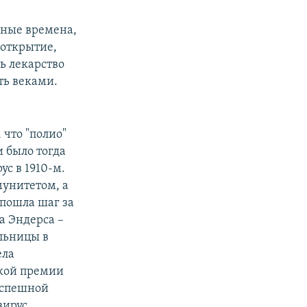
зные времена,
 открытие,
ь лекарство
ть веками.
 что "полио"
и было тогда
ус в 1910-м.
мунитетом, а
 пошла шаг за
а Эндерса –
льницы в
ела
ской премии
 успешной
вирус