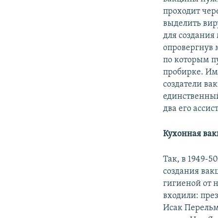
проходит чер
выделить виру
для создания
опровергнув 
по которым пу
пробирке. Им
создатели ва
единственный
два его ассис
Кухонная ва
Так, в 1949-5
создания вакц
гигиеной от н
входили: през
Исак Перельм