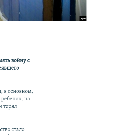
ять войну с
сеявшего
, в основном,
 ребенок, на
и терял
ство стало