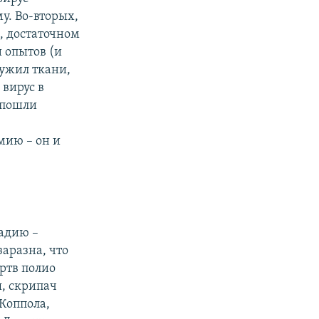
у. Во-вторых,
, достаточном
 опытов (и
ружил ткани,
 вирус в
 пошли
мию – он и
тадию –
заразна, что
ертв полио
я, скрипач
Коппола,