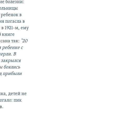
ие болезни:
больницы
 ребенок в
я погасла в
 в 1921-м, ему
В книге
сана так:
"20
м ребенке с
ерли. В
: закрылся
ы боялись
од прибыли
ка, детей не
огало: пик
в.