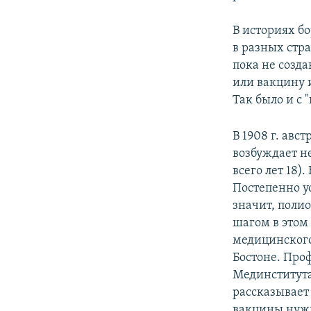
В историях б
в разных стр
пока не созда
или вакцину 
Так было и с "
В 1908 г. авс
возбуждает не
всего лет 18)
Постепенно у
значит, поли
шагом в этом
медицинского
Бостоне. Про
Мединститута
рассказывает
вакцины нужн