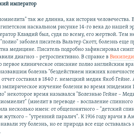
кий император
иомиелита" так же длинна, как история человечества. 
 египетском наскальном рисунке 14-го века до нашей 
ратор Клавдий был, судя по всему, его жертвой. Тем н
г. "полио" заболел писатель Вальтер Скотт, болезнь еще
стна медицине. Писатель подробно зафиксировал симп
авили диагноз – ретроспективно. В справке в
Википед
ано первое клиническое описание полио английским в
назвавшим болезнь "бездействием нижних конечност
отчет составил в 1840 г. немецкий медик Якоб Гейне.
 эмпирическое изучение болезни во время эпидемии 1
ио" некоторое время назывался "Болезнью Гейне – Мед
лиомиелит" (миелит в переводе – воспаление спинного
ила несколько имен: от общепонятного – "детский спи
 жуткого – "утренний паралич". К 1916 году врачи в 
навали эту болезнь, но ее природа все еще оставалась 
.