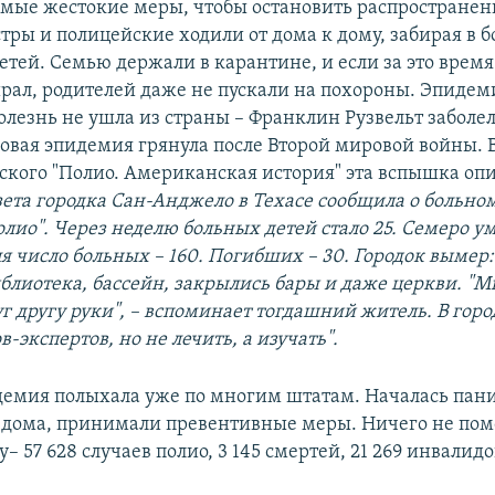
мые жестокие меры, чтобы остановить распространен
стры и полицейские ходили от дома к дому, забирая в 
етей. Семью держали в карантине, и если за это время
рал, родителей даже не пускали на похороны. Эпидеми
болезнь не ушла из страны – Франклин Рузвельт заболел
 Новая эпидемия грянула после Второй мировой войны. 
кого "Полио. Американская история" эта вспышка опи
азета городка Сан-Анджело в Техасе сообщила о больно
лио". Через неделю больных детей стало 25. Семеро ум
я число больных – 160. Погибших – 30. Городок вымер
иблиотека, бассейн, закрылись бары и даже церкви. "М
г другу руки", – вспоминает тогдашний житель. В гор
-экспертов, но не лечить, а изучать".
идемия полыхала уже по многим штатам. Началась пани
 дома, принимали превентивные меры. Ничего не пом
ду– 57 628 случаев полио, 3 145 смертей, 21 269 инвалидо