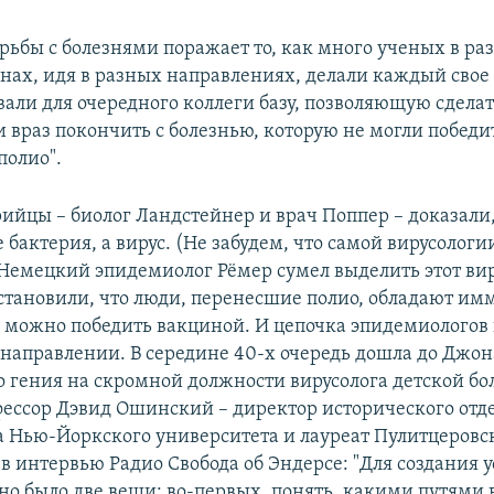
орьбы с болезнями поражает то, как много ученых в ра
анах, идя в разных направлениях, делали каждый свое
вали для очередного коллеги базу, позволяющую сделат
и враз покончить с болезнью, которую не могли победи
полио".
трийцы – биолог Ландстейнер и врач Поппер – доказали,
 бактерия, а вирус. (Не забудем, что самой вирусологи
. Немецкий эпидемиолог Рёмер сумел выделить этот вир
становили, что люди, перенесшие полио, обладают им
о можно победить вакциной. И цепочка эпидемиологов
 направлении. В середине 40-х очередь дошла до Джон
 гения на скромной должности вирусолога детской бо
фессор Дэвид Ошинский – директор исторического отд
 Нью-Йоркского университета и лауреат Пулитцеров
 в интервью Радио Свобода об Эндерсе: "Для создания
о было две вещи: во-первых, понять, какими путями 