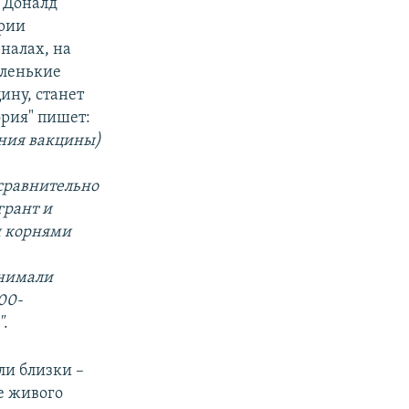
 Доналд
ории
рналах, на
аленькие
ину, станет
рия" пишет:
дания вакцины)
сравнительно
грант и
ми корнями
онимали
00-
"
.
ли близки –
е живого