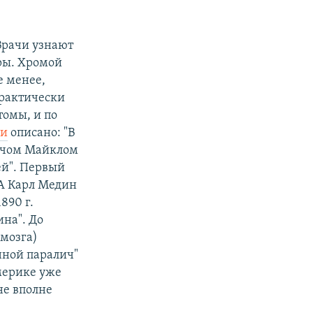
Врачи узнают
эры. Хромой
е менее,
 практически
томы, и по
ии
описано: "В
рачом Майклом
ей". Первый
 А Карл Медин
890 г.
ина". До
 мозга)
нной паралич"
Америке уже
не вполне