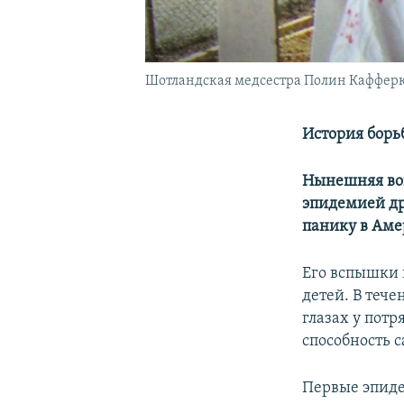
Шотландская медсестра Полин Кафферки
История борьб
Нынешняя во
эпидемией др
панику в Аме
Его вспышки 
детей. В теч
глазах у пот
способность с
Первые эпидем