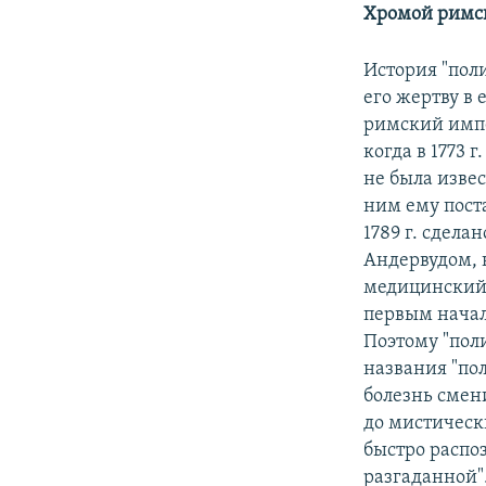
Хромой римс
История "пол
его жертву в
римский импе
когда в 1773 
не была изве
ним ему пост
1789 г. сдел
Андервудом, 
медицинский 
первым начал
Поэтому "пол
названия "по
болезнь смен
до мистически
быстро распоз
разгаданной"