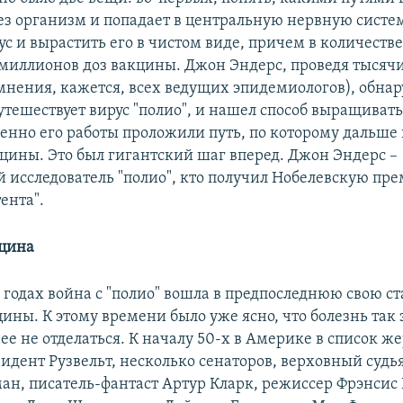
ез организм и попадает в центральную нервную систем
с и вырастить его в чистом виде, причем в количестве
 миллионов доз вакцины. Джон Эндерс, проведя тысячи
мнения, кажется, всех ведущих эпидемиологов), обна
тешествует вирус "полио", и нашел способ выращивать
енно его работы проложили путь, по которому дальше
кцины. Это был гигантский шаг вперед. Джон Эндерс –
 исследователь "полио", кто получил Нобелевскую пре
тента".
кцина
0 годах война с "полио" вошла в предпоследнюю свою с
ины. К этому времени было уже ясно, что болезнь так 
ее не отделаться. К началу 50-х в Америке в список ж
идент Рузвельт, несколько сенаторов, верховный судь
ан, писатель-фантаст Артур Кларк, режиссер Фрэнсис 