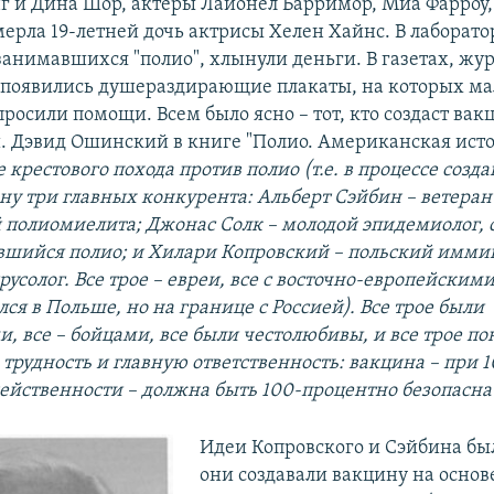
г и Дина Шор, актеры Лайонел Барримор, Миа Фарроу,
мерла 19-летней дочь актрисы Хелен Хайнс. В лаборат
занимавшихся "полио", хлынули деньги. В газетах, жу
 появились душераздирающие плакаты, на которых м
росили помощи. Всем было ясно – тот, кто создаст вакц
. Дэвид Ошинский в книге "Полио. Американская исто
е крестового похода против полио (т.е. в процессе соз
ну три главных конкурента: Альберт Сэйбин – ветеран
 полиомиелита; Джонас Солк – молодой эпидемиолог, 
вшийся полио; и Хилари Копровский – польский имми
усолог. Все трое – евреи, все с восточно-европейски
ся в Польше, но на границе с Россией). Все трое были
и, все – бойцами, все были честолюбивы, и все трое п
трудность и главную ответственность: вакцина – при 1
ейственности – должна быть 100-процентно безопасна
Идеи Копровского и Сэйбина бы
они создавали вакцину на основ