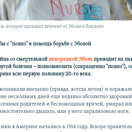
, которая проходит лечение от Эболы в Лондоне
ы с "полио" в помощь борьбе с Эболой
йна со смертельной
лихорадкой Эбола
приводит на пам
угой болезни – полиомиелита (сокращенно "полио"), 
рике всю первую половину 20-го века.
возникали внезапно (правда, всегда летом) и поражали
ение нескольких дней еще недавно абсолютно здоровый
рясенных родителей и беспомощных врачей, умирал ил
амостоятельно дышать, или у него парализовало ноги.
ии в Америке начались в 1914 году. Вскоре правитель