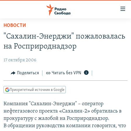
Ссылки
для
упрощенного
НОВОСТИ
ПРОГРАММЫ
доступа
"Сахалин-Энерджи" пожаловалась
ПОДКАСТЫ
Вернуться
на Росприроднадзор
к
АВТОРСКИЕ ПРОЕКТЫ
основному
17 октября 2006
ЦИТАТЫ СВОБОДЫ
содержанию
Вернутся
МНЕНИЯ
Поделиться
Читать без VPN
к
КУЛЬТУРА
главной
Приоритетный источник в Google
навигации
IDEL.РЕАЛИИ
Вернутся
Компания "Сахалин-Энерджи" – оператор
КАВКАЗ.РЕАЛИИ
к
нефтегазового проекта «Сахалин-2» обратилась в
СЕВЕР.РЕАЛИИ
поиску
прокуратуру с жалобой на Росприроднадзор.
В обращении руководства компании говорится, что
СИБИРЬ.РЕАЛИИ