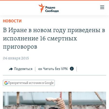
Ссылки
для
упрощенного
НОВОСТИ
ПРОГРАММЫ
доступа
В Иране в новом году приведены в
ПОДКАСТЫ
Вернуться
исполнение 16 смертных
к
АВТОРСКИЕ ПРОЕКТЫ
приговоров
основному
ЦИТАТЫ СВОБОДЫ
содержанию
06 января 2015
Вернутся
МНЕНИЯ
к
Поделиться
Читать без VPN
КУЛЬТУРА
главной
навигации
IDEL.РЕАЛИИ
Приоритетный источник в Google
Вернутся
КАВКАЗ.РЕАЛИИ
к
СЕВЕР.РЕАЛИИ
поиску
СИБИРЬ.РЕАЛИИ