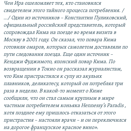
Чен Ира ошеломляет тех, кто становился
свидетелем этого тайного процесса потребления. /
…/ Один из источников – Константин Пуликовский,
официальный российский представитель, который
сопровождал Кима на поезде во время визита в
Москву в 2001 году. Он сказал, что повара Кима
готовили омаров, которых самолетом доставляли по
пути следования поезда. Еще один источник –
Кенджи Фуджимото, японский повар Кима. По
возвращении в Токио он рассказал журналистам,
что Ким пристрастился к супу из акульих
плавников, деликатесу, который он потреблял три
раза в неделю. В какой-то момент о Киме
сообщили, что он стал самым крупным в мире
частным потребителем коньяка
Hennessy’s Paradis
,
хотя позднее ему пришлось отказаться от этого
пристрастия – настояли врачи – и он переключился
на дорогое французское красное вино».