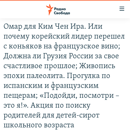
Ссылки
для
упрощенного
Омар для Ким Чен Ира. Или
ПРОГРАММЫ
доступа
почему корейский лидер перешел
ПОДКАСТЫ
Вернуться
с коньяков на французское вино;
к
АВТОРСКИЕ ПРОЕКТЫ
Должна ли Грузия России за свое
основному
ЦИТАТЫ СВОБОДЫ
содержанию
счастливое прошлое; Живопись
Вернутся
МНЕНИЯ
эпохи палеолита. Прогулка по
к
КУЛЬТУРА
испанским и французским
главной
навигации
IDEL.РЕАЛИИ
пещерам; «Подойди, посмотри –
Вернутся
КАВКАЗ.РЕАЛИИ
это я!». Акция по поиску
к
родителей для детей-сирот
СЕВЕР.РЕАЛИИ
поиску
школьного возраста
СИБИРЬ.РЕАЛИИ