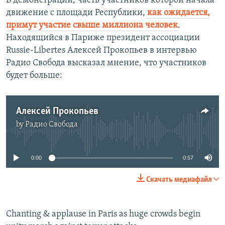
В демонстрации, часть участников которой начала
движение с площади Республики,
как ожидается,
примут участие свыше миллиона человек
.
Находящийся в Париже президент ассоциации
Russie-Libertes Алексей Прокопьев в интервью
Радио Свобода высказал мнение, что участников
будет больше:
Алексей Прокопьев
by
Радио Свобода
No media source currently available
0:00
0:57
Скачать медиафайл
Chanting & applause in Paris as huge crowds begin