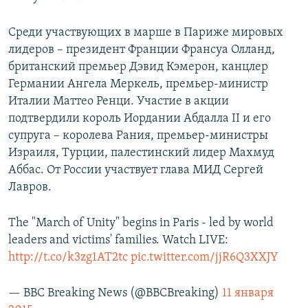
Среди участвующих в марше в Париже мировых
лидеров – президент Франции Франсуа Олланд,
британский премьер Дэвид Кэмерон, канцлер
Германии Ангела Меркель, премьер-министр
Италии Маттео Ренци. Участие в акции
подтвердили король Иордании Абдалла II и его
супруга – королева Рания, премьер-министры
Израиля, Турции, палестинский лидер Махмуд
Аббас. От России участвует глава МИД Сергей
Лавров.
The "March of Unity" begins in Paris - led by world
leaders and victims' families. Watch LIVE:
http://t.co/k3zg1AT2tc
pic.twitter.com/jjR6Q3XXJY
— BBC Breaking News (@BBCBreaking)
11 января