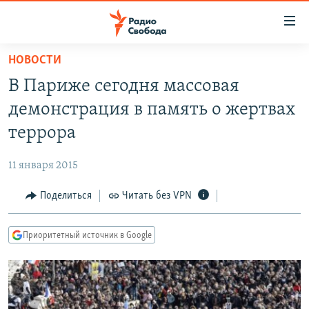
Ссылки
для
упрощенного
НОВОСТИ
ПРОГРАММЫ
доступа
В Париже сегодня массовая
ПОДКАСТЫ
Вернуться
демонстрация в память о жертвах
к
АВТОРСКИЕ ПРОЕКТЫ
террора
основному
ЦИТАТЫ СВОБОДЫ
содержанию
11 января 2015
Вернутся
МНЕНИЯ
к
Поделиться
Читать без VPN
КУЛЬТУРА
главной
навигации
IDEL.РЕАЛИИ
Приоритетный источник в Google
Вернутся
КАВКАЗ.РЕАЛИИ
к
СЕВЕР.РЕАЛИИ
поиску
СИБИРЬ.РЕАЛИИ