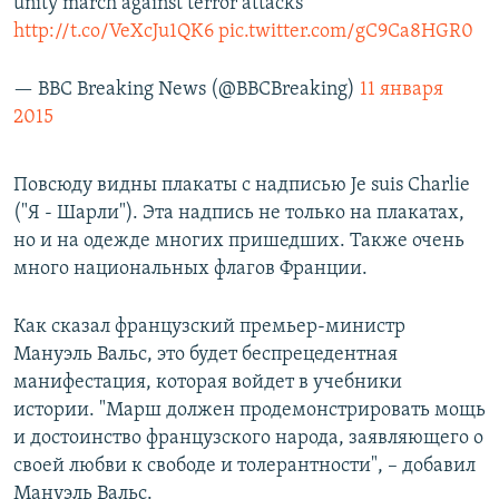
unity march against terror attacks
http://t.co/VeXcJu1QK6
pic.twitter.com/gC9Ca8HGR0
— BBC Breaking News (@BBCBreaking)
11 января
2015
Повсюду видны плакаты с надписью Je suis Charlie
("Я - Шарли"). Эта надпись не только на плакатах,
но и на одежде многих пришедших. Также очень
много национальных флагов Франции.
Как сказал французский премьер-министр
Мануэль Вальс, это будет беспрецедентная
манифестация, которая войдет в учебники
истории. "Марш должен продемонстрировать мощь
и достоинство французского народа, заявляющего о
своей любви к свободе и толерантности", – добавил
Мануэль Вальс.