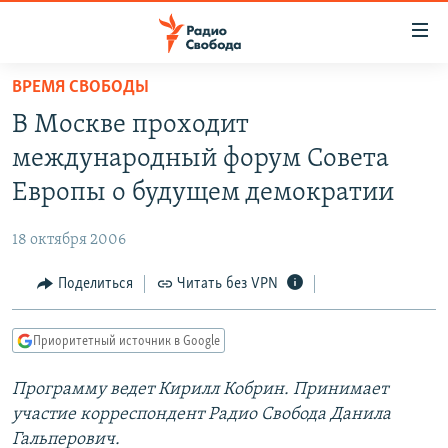
Ссылки
для
упрощенного
ВРЕМЯ СВОБОДЫ
ПРОГРАММЫ
доступа
В Москве проходит
ПОДКАСТЫ
Вернуться
международный форум Совета
к
АВТОРСКИЕ ПРОЕКТЫ
Европы о будущем демократии
основному
ЦИТАТЫ СВОБОДЫ
содержанию
18 октября 2006
Вернутся
МНЕНИЯ
к
Поделиться
Читать без VPN
КУЛЬТУРА
главной
навигации
IDEL.РЕАЛИИ
Приоритетный источник в Google
Вернутся
КАВКАЗ.РЕАЛИИ
к
Программу ведет Кирилл Кобрин. Принимает
СЕВЕР.РЕАЛИИ
поиску
участие корреспондент Радио Свобода Данила
СИБИРЬ.РЕАЛИИ
Гальперович.