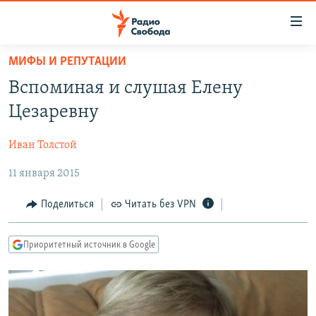
Ссылки
для
упрощенного
МИФЫ И РЕПУТАЦИИ
ПРОГРАММЫ
доступа
Вспоминая и слушая Елену
ПОДКАСТЫ
Вернуться
Цезаревну
к
АВТОРСКИЕ ПРОЕКТЫ
основному
Иван Толстой
ЦИТАТЫ СВОБОДЫ
содержанию
Вернутся
11 января 2015
МНЕНИЯ
к
КУЛЬТУРА
Поделиться
Читать без VPN
главной
навигации
IDEL.РЕАЛИИ
Вернутся
Приоритетный источник в Google
КАВКАЗ.РЕАЛИИ
к
СЕВЕР.РЕАЛИИ
поиску
СИБИРЬ.РЕАЛИИ