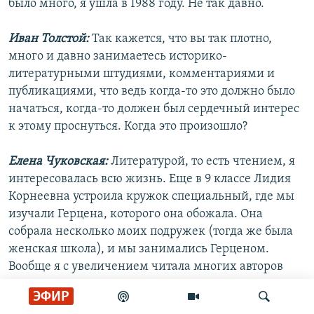
было много, я ушла в 1988 году. Не так давно.
Иван Толстой:
Так кажется, что вы так плотно,
много и давно занимаетесь историко-
литературными штудиями, комментариями и
публикациями, что ведь когда-то это должно было
начаться, когда-то должен был сердечный интерес
к этому проснуться. Когда это произошло?
Елена Чуковская:
Литературой, то есть чтением, я
интересовалась всю жизнь. Еще в 9 классе Лидия
Корнеевна устроила кружок специальный, где мы
изучали Герцена, которого она обожала. Она
собрала несколько моих подружек (тогда же была
женская школа), и мы занимались Герценом.
Вообще я с увеличением читала многих авторов
впоследствии. Мама плохо видела, поэтому меня
ЭФИР
часто сажали читать корректуру. Корней Иванович