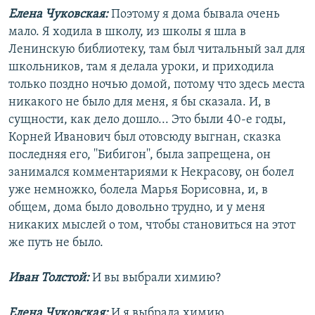
Елена Чуковская:
Поэтому я дома бывала очень
мало. Я ходила в школу, из школы я шла в
Ленинскую библиотеку, там был читальный зал для
школьников, там я делала уроки, и приходила
только поздно ночью домой, потому что здесь места
никакого не было для меня, я бы сказала. И, в
сущности, как дело дошло... Это были 40-е годы,
Корней Иванович был отовсюду выгнан, сказка
последняя его, ''Бибигон'', была запрещена, он
занимался комментариями к Некрасову, он болел
уже немножко, болела Марья Борисовна, и, в
общем, дома было довольно трудно, и у меня
никаких мыслей о том, чтобы становиться на этот
же путь не было.
Иван Толстой:
И вы выбрали химию?
Елена Чуковская:
И я выбрала химию.