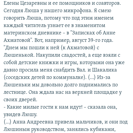
Елены Цезаревны и ее помощников и соавторов.
Сегодня Люша у нашего микрофона. Я смею
говорить Люша, потому что под этим именем
каждый читатель узнает ее в знаменитом
материнском дневнике – в ''Записках об Анне
Ахматовой''. Вот, например, август 39-го года.
''Днем мы пошли к ней (к Ахматовой) с
Люшенькой. Накупили сладостей, а еще взяли с
собой детские книжки и игры, которыми она уже
давно просила меня снабдить Вал. и Шакалика
(соседских детей по коммуналке). (…) Из-за
Люшеньки мы довольно долго поднимались по
лестнице. Она ждала нас на верхней площадке у
своих дверей.
- Какие милые гости к нам идут! – сказала она,
увидев Люшу.
(…) Анна Андреевна привела мальчиков, и они под
Люшиным руководством, занялись кубиками,