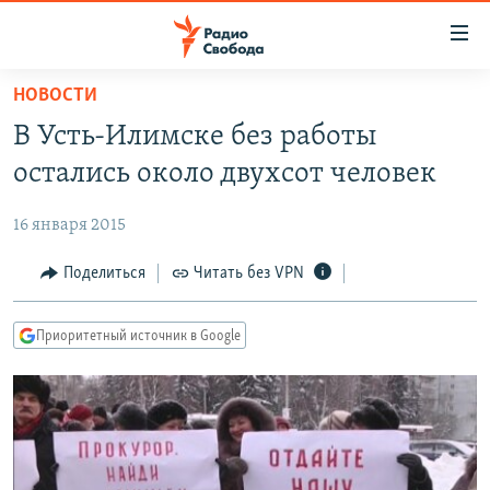
Ссылки
для
упрощенного
НОВОСТИ
ПРОГРАММЫ
доступа
В Усть-Илимске без работы
ПОДКАСТЫ
Вернуться
остались около двухсот человек
к
АВТОРСКИЕ ПРОЕКТЫ
основному
16 января 2015
ЦИТАТЫ СВОБОДЫ
содержанию
Вернутся
МНЕНИЯ
Поделиться
Читать без VPN
к
КУЛЬТУРА
главной
Приоритетный источник в Google
навигации
IDEL.РЕАЛИИ
Вернутся
КАВКАЗ.РЕАЛИИ
к
СЕВЕР.РЕАЛИИ
поиску
СИБИРЬ.РЕАЛИИ