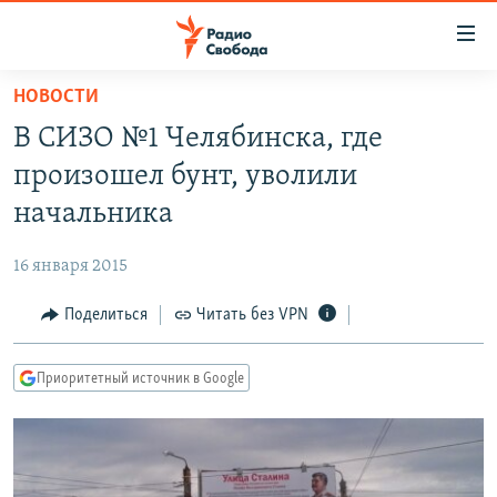
Ссылки
для
упрощенного
НОВОСТИ
ПРОГРАММЫ
доступа
В СИЗО №1 Челябинска, где
ПОДКАСТЫ
Вернуться
произошел бунт, уволили
к
АВТОРСКИЕ ПРОЕКТЫ
начальника
основному
ЦИТАТЫ СВОБОДЫ
содержанию
16 января 2015
Вернутся
МНЕНИЯ
к
Поделиться
Читать без VPN
КУЛЬТУРА
главной
навигации
IDEL.РЕАЛИИ
Приоритетный источник в Google
Вернутся
КАВКАЗ.РЕАЛИИ
к
СЕВЕР.РЕАЛИИ
поиску
СИБИРЬ.РЕАЛИИ