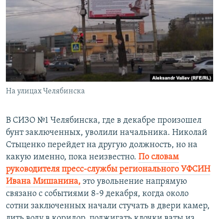
РАСПИСАНИЕ ВЕЩАНИЯ
ПОДПИШИТЕСЬ НА РАССЫЛКУ
СОЦИАЛЬНЫЕ СЕТИ
На улицах Челябинска
Все сайты РСЕ/РС
В СИЗО №1 Челябинска, где в декабре произошел
бунт заключенных, уволили начальника. Николай
Стыценко перейдет на другую должность, но на
какую именно, пока неизвестно.
По словам
руководителя пресс-службы регионального УФСИН
Ивана Мишанина,
это увольнение напрямую
связано с событиями 8-9 декабря, когда около
сотни заключенных начали стучать в двери камер,
лить воду в коридор, поджигать клочки ваты из