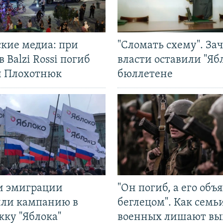
ские медиа: при
"Сломать схему". За
в Balzi Rossi погиб
власти оставили "Ябл
л Плохотнюк
бюллетене
и эмиграции
"Он погиб, а его объ
или кампанию в
беглецом". Как семь
жку "Яблока"
военных лишают вы