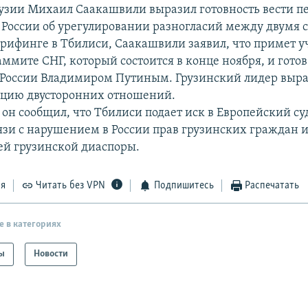
узии Михаил Саакашвили выразил готовность вести п
 России об урегулировании разногласий между двумя 
брифинге в Тбилиси, Саакашвили заявил, что примет у
мите СНГ, который состоится в конце ноября, и готов 
России Владимиром Путиным. Грузинский лидер выр
ацию двусторонних отношений.
 он сообщил, что Тбилиси подает иск в Европейский су
вязи с нарушением в России прав грузинских граждан 
ей грузинской диаспоры.
ся
Читать без VPN
Подпишитесь
Распечатать
е в категориях
ы
Новости