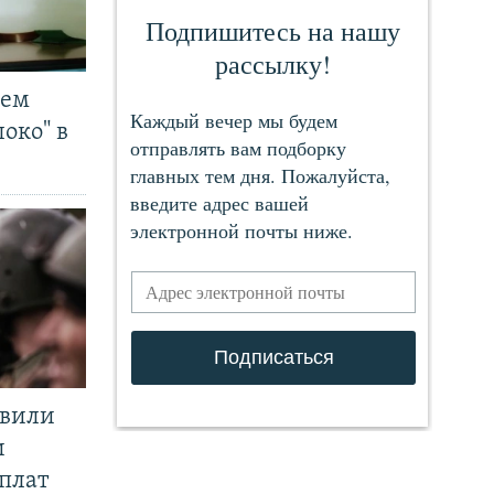
чем
око" в
явили
и
плат