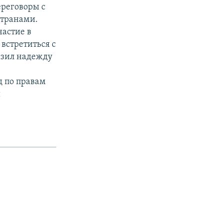
ереговоры с
странами.
частие в
встретиться с
азил надежду
д по правам
и