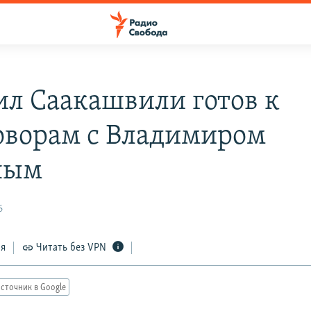
л Саакашвили готов к
оворам с Владимиром
ным
6
ся
Читать без VPN
сточник в Google