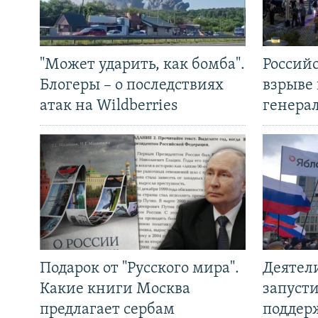
"Может ударить, как бомба".
Россий
Блогеры – о последствиях
взрыве 
атак на Wildberries
генера
Подарок от "Русского мира".
Деятел
Какие книги Москва
запуст
предлагает сербам
поддер