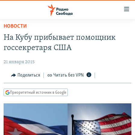
Ссылки
для
упрощенного
НОВОСТИ
ПРОГРАММЫ
доступа
На Кубу прибывает помощник
ПОДКАСТЫ
Вернуться
госсекретаря США
к
АВТОРСКИЕ ПРОЕКТЫ
основному
21 января 2015
ЦИТАТЫ СВОБОДЫ
содержанию
Вернутся
МНЕНИЯ
Поделиться
Читать без VPN
к
КУЛЬТУРА
главной
Приоритетный источник в Google
навигации
IDEL.РЕАЛИИ
Вернутся
КАВКАЗ.РЕАЛИИ
к
СЕВЕР.РЕАЛИИ
поиску
СИБИРЬ.РЕАЛИИ