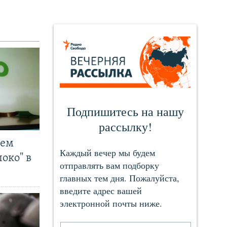
чем
око" в