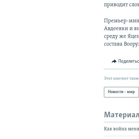
приводит сло
Премьер-мини
Авдеевки и вн
среду же Яце
состава Воор
Поделить
Этот контент такж
Новости - мир
Материал
Как война меня