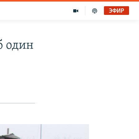
ЭФИР
б один