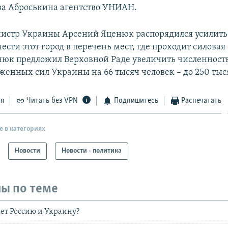
ва Аброськина агентство УНИАН.
стр Украины Арсений Яценюк распорядился усилить
ести этот город в перечень мест, где проходит силовая
нюк предложил Верховной Раде увеличить численност
уженных сил Украины на 66 тысяч человек – до 250 тыс
ся
Читать без VPN
Подпишитесь
Распечатать
е в категориях
Новости
Новости - политика
ы по теме
ет Россию и Украину?