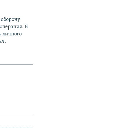
 оборону
 операция. В
ь личного
яч.