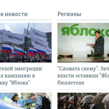
е новости
Регионы
ятелей эмиграции
"Сломать схему". За
ил кампанию в
власти оставили "Ябл
жку "Яблока"
бюллетене