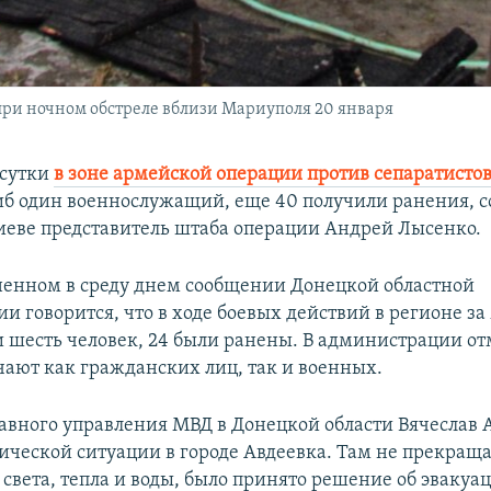
ри ночном обстреле вблизи Мариуполя 20 января
 сутки
в зоне армейской операции против сепаратисто
б один военнослужащий, еще 40 получили ранения, 
иеве представитель штаба операции Андрей Лысенко.
ненном в среду днем сообщении Донецкой областной
и говорится, что в ходе боевых действий в регионе з
и шесть человек, 24 были ранены. В администрации от
ают как гражданских лиц, так и военных.
авного управления МВД в Донецкой области Вячеслав 
тической ситуации в городе Авдеевка. Там не прекращ
 света, тепла и воды, было принято решение об эвакуа