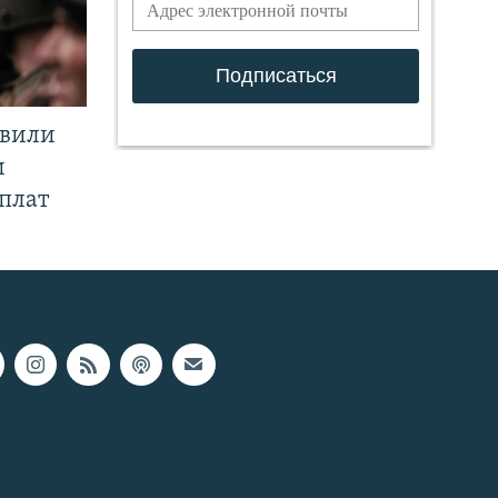
явили
и
плат