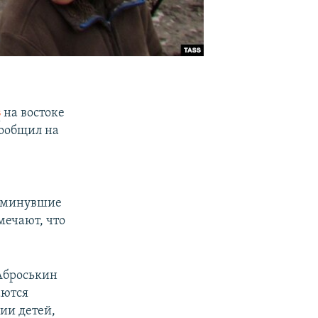
в
на востоке
сообщил на
а минувшие
мечают, что
Аброськин
аются
ции детей,