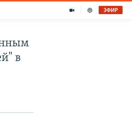
ЭФИР
онным
й" в