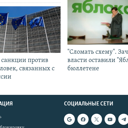
"Сломать схему". За
л санкции против
власти оставили "Ябл
ловек, связанных с
бюллетене
ссии
АЦИЯ
СОЦИАЛЬНЫЕ СЕТИ
ь
 блокировку