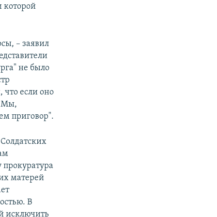
и которой
сы, – заявил
редставители
рга" не было
стр
 что если оно
. Мы,
ем приговор".
"Солдатских
вам
у прокуратура
ких матерей
ает
остью. В
ой исключить