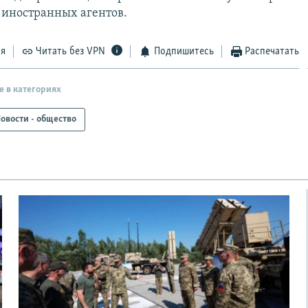
а иностранных агентов.
ся
Читать без VPN
Подпишитесь
Распечатать
е в категориях
овости - общество