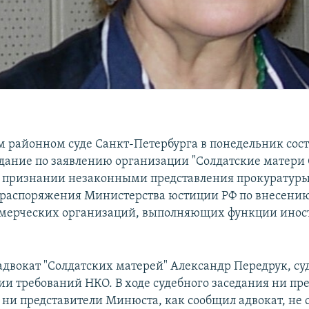
м районном суде Санкт-Петербурга в понедельник сост
едание по заявлению организации "Солдатские матери
о признании незаконными представления прокуратуры
 распоряжения Министерства юстиции РФ по внесению
ммерческих организаций, выполняющих функции инос
адвокат "Солдатских матерей" Александр Передрук, суд
ии требований НКО. В ходе судебного заседания ни пр
 ни представители Минюста, как сообщил адвокат, не 