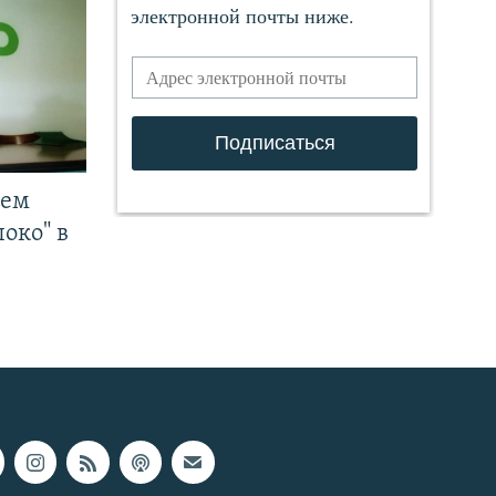
чем
око" в