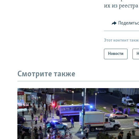
их из реестр
Поделить
Этот контент такж
Новости
Н
Смотрите также