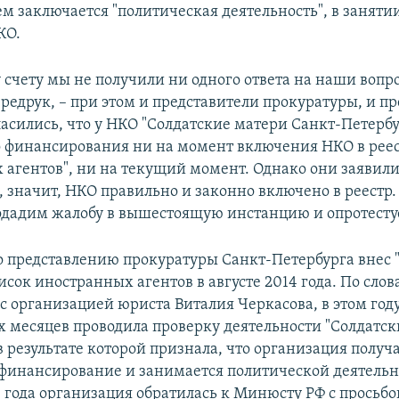
ем заключается "политическая деятельность", в заняти
КО.
 счету мы не получили ни одного ответа на наши вопро
редрук, – при этом и представители прокуратуры, и п
асились, что у НКО "Солдатские матери Санкт-Петербу
 финансирования ни на момент включения НКО в рее
 агентов", ни на текущий момент. Однако они заявили,
, значит, НКО правильно и законно включено в реестр
подадим жалобу в вышестоящую инстанцию и опротесту
 представлению прокуратуры Санкт-Петербурга внес 
исок иностранных агентов в августе 2014 года. По сло
с организацией юриста Виталия Черкасова, в этом год
ех месяцев проводила проверку деятельности "Солдатс
в результате которой признала, что организация получ
финансирование и занимается политической деятельн
4 года организация обратилась к Минюсту РФ с просьб