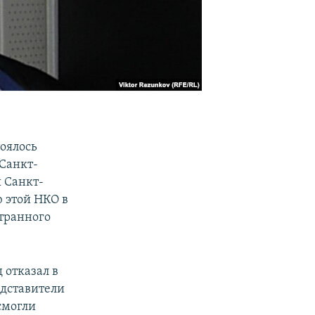
оялось
 Санкт-
 Санкт-
 этой НКО в
транного
 отказал в
едставители
смогли