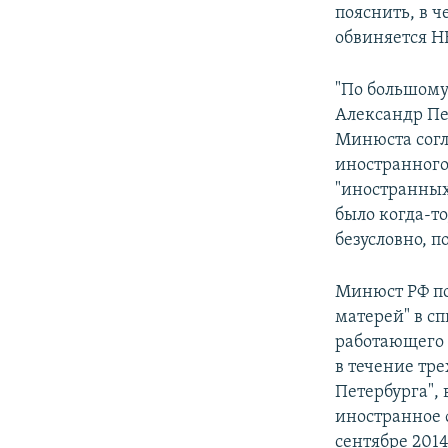
пояснить, в ч
обвиняется Н
"По большому
Александр Пе
Минюста согл
иностранного
"иностранных
было когда-то
безусловно, 
Минюст РФ по
матерей" в сп
работающего 
в течение тр
Петербурга", 
иностранное 
сентябре 201