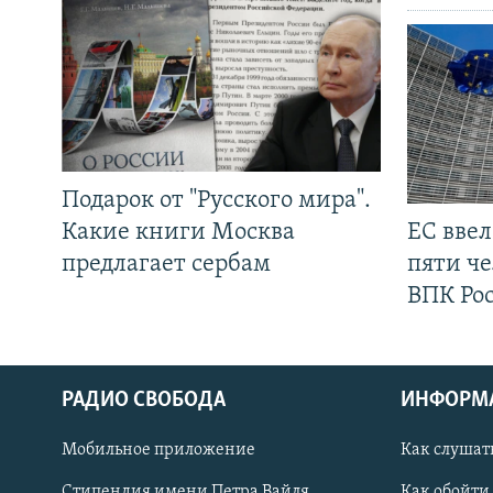
Подарок от "Русского мира".
Какие книги Москва
ЕС вве
предлагает сербам
пяти че
ВПК Ро
РАДИО СВОБОДА
ИНФОРМ
Мобильное приложение
Как слушат
СОЦИАЛЬНЫЕ СЕТИ
Стипендия имени Петра Вайля
Как обойти