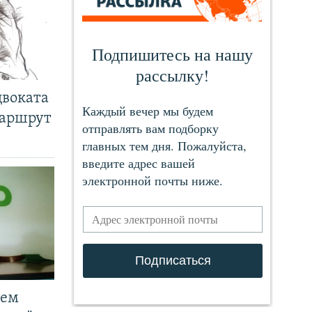
двоката
маршрут
чем