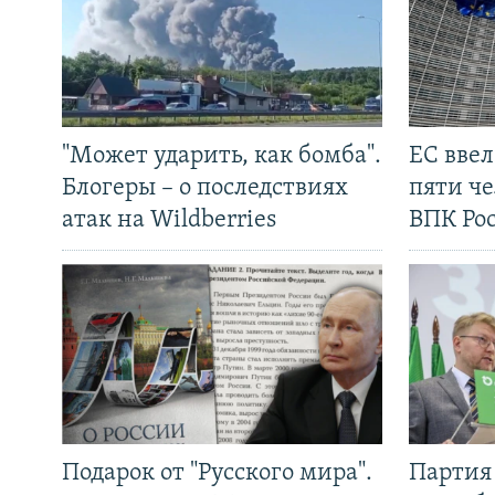
"Может ударить, как бомба".
ЕС вве
Блогеры – о последствиях
пяти че
атак на Wildberries
ВПК Ро
Подарок от "Русского мира".
Партия 