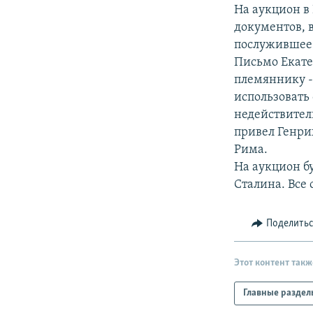
РАСПИСАНИЕ ВЕЩАНИЯ
На аукцион в
ПОДПИШИТЕСЬ НА РАССЫЛКУ
документов, 
послужившее 
Письмо Екате
племяннику -
использовать 
недействител
привел Генри
Рима.
На аукцион б
Сталина. Все
Поделить
Этот контент такж
Главные раздел