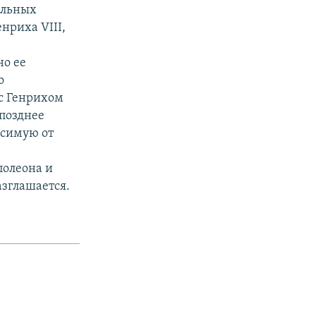
альных
нриха VIII,
но ее
о
 с Генрихом
позднее
исимую от
полеона и
азглашается.