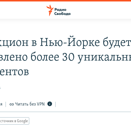
кцион в Нью-Йорке буде
влено более 30 уникаль
ентов
6
ся
Читать без VPN
сточник в Google