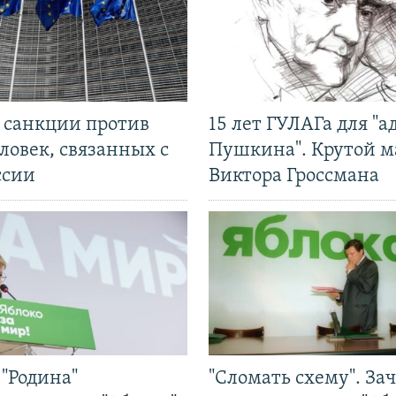
л санкции против
15 лет ГУЛАГа для "а
ловек, связанных с
Пушкина". Крутой 
ссии
Виктора Гроссмана
"Родина"
"Сломать схему". За