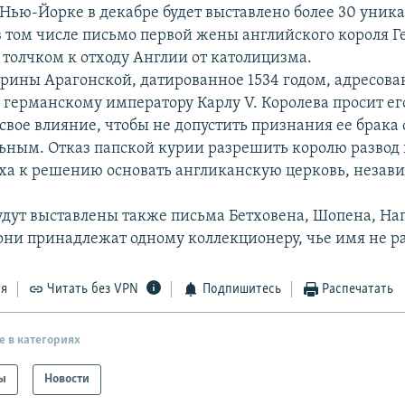
 Нью-Йорке в декабре будет выставлено более 30 уник
в том числе письмо первой жены английского короля Ге
толчком к отходу Англии от католицизма.
рины Арагонской, датированное 1534 годом, адресова
 германскому императору Карлу V. Королева просит ег
свое влияние, чтобы не допустить признания ее брака
ьным. Отказ папской курии разрешить королю развод 
ха к решению основать англиканскую церковь, незав
удут выставлены также письма Бетховена, Шопена, На
 они принадлежат одному коллекционеру, чье имя не р
ся
Читать без VPN
Подпишитесь
Распечатать
е в категориях
ы
Новости