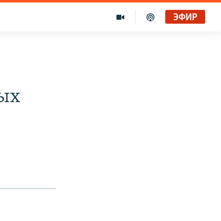
ЭФИР
Голоса и темы XX века на архивных пленках. Время гостей. Владислав Белов, директор Центра германских исследований Института Европы
Радио Свобода
т
ных
"Убить нормальную экономику – это убить страну"
Радио Свобода Live