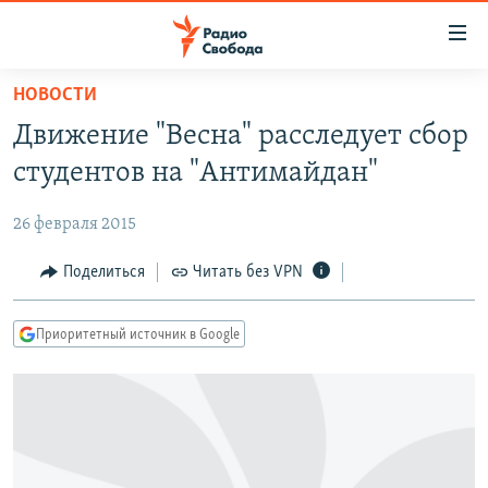
Ссылки
для
упрощенного
НОВОСТИ
ПРОГРАММЫ
доступа
Движение "Весна" расследует cбор
ПОДКАСТЫ
Вернуться
студентов на "Антимайдан"
к
АВТОРСКИЕ ПРОЕКТЫ
основному
26 февраля 2015
ЦИТАТЫ СВОБОДЫ
содержанию
Вернутся
МНЕНИЯ
Поделиться
Читать без VPN
к
КУЛЬТУРА
главной
Приоритетный источник в Google
навигации
IDEL.РЕАЛИИ
Вернутся
КАВКАЗ.РЕАЛИИ
к
СЕВЕР.РЕАЛИИ
поиску
СИБИРЬ.РЕАЛИИ