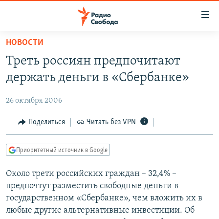
Ссылки
для
упрощенного
НОВОСТИ
ПРОГРАММЫ
доступа
Треть россиян предпочитают
ПОДКАСТЫ
Вернуться
держать деньги в «Сбербанке»
к
АВТОРСКИЕ ПРОЕКТЫ
основному
26 октября 2006
ЦИТАТЫ СВОБОДЫ
содержанию
Вернутся
МНЕНИЯ
Поделиться
Читать без VPN
к
КУЛЬТУРА
главной
Приоритетный источник в Google
навигации
IDEL.РЕАЛИИ
Вернутся
Около трети российских граждан – 32,4% –
КАВКАЗ.РЕАЛИИ
к
предпочтут разместить свободные деньги в
СЕВЕР.РЕАЛИИ
поиску
государственном «Сбербанке», чем вложить их в
любые другие альтернативные инвестиции. Об
СИБИРЬ.РЕАЛИИ