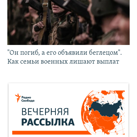
"Он погиб, а его объявили беглецом".
Как семьи военных лишают выплат