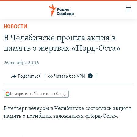
Ссылки
для
упрощенного
НОВОСТИ
ПРОГРАММЫ
доступа
В Челябинске прошла акция в
ПОДКАСТЫ
Вернуться
память о жертвах «Норд-Оста»
к
АВТОРСКИЕ ПРОЕКТЫ
основному
26 октября 2006
ЦИТАТЫ СВОБОДЫ
содержанию
Вернутся
МНЕНИЯ
Поделиться
Читать без VPN
к
КУЛЬТУРА
главной
Приоритетный источник в Google
навигации
IDEL.РЕАЛИИ
Вернутся
В четверг вечером в Челябинске состоялась акция в
КАВКАЗ.РЕАЛИИ
к
память о погибших заложниках «Норд-Оста».
СЕВЕР.РЕАЛИИ
поиску
СИБИРЬ.РЕАЛИИ