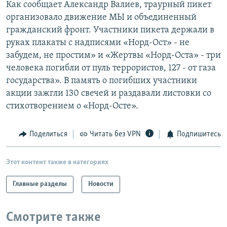
Как сообщает Александр Валиев, траурный пикет
РАСПИСАНИЕ ВЕЩАНИЯ
организовало движение МЫ и объединенный
ПОДПИШИТЕСЬ НА РАССЫЛКУ
гражданский фронт. Участники пикета держали в
руках плакаты с надписями «Норд-Ост» - не
забудем, не простим» и «Жертвы «Норд-Оста» - три
СОЦИАЛЬНЫЕ СЕТИ
человека погибли от пуль террористов, 127 - от газа
государства». В память о погибших участники
акции зажгли 130 свечей и раздавали листовки со
стихотворением о «Норд-Осте».
Все сайты РСЕ/РС
Поделиться
Читать без VPN
Подпишитесь
Этот контент также в категориях
Главные разделы
Новости
Смотрите также