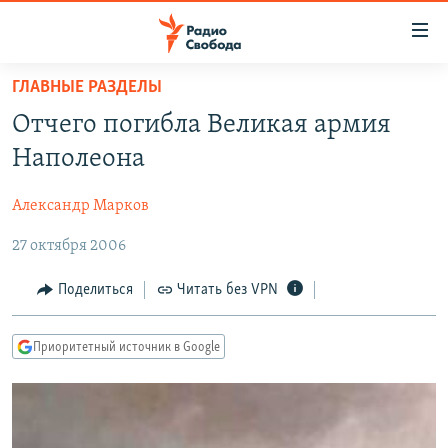
Ссылки
для
упрощенного
ГЛАВНЫЕ РАЗДЕЛЫ
ПРОГРАММЫ
доступа
Отчего погибла Великая армия
ПОДКАСТЫ
Вернуться
Наполеона
к
АВТОРСКИЕ ПРОЕКТЫ
основному
Александр Марков
ЦИТАТЫ СВОБОДЫ
содержанию
Вернутся
27 октября 2006
МНЕНИЯ
к
КУЛЬТУРА
Поделиться
Читать без VPN
главной
навигации
IDEL.РЕАЛИИ
Вернутся
Приоритетный источник в Google
КАВКАЗ.РЕАЛИИ
к
СЕВЕР.РЕАЛИИ
поиску
СИБИРЬ.РЕАЛИИ