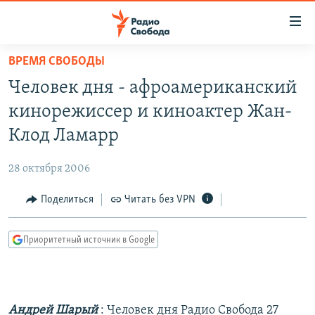
Ссылки
для
упрощенного
ВРЕМЯ СВОБОДЫ
ПРОГРАММЫ
доступа
Человек дня - афроамериканский
ПОДКАСТЫ
Вернуться
кинорежиссер и киноактер Жан-
к
АВТОРСКИЕ ПРОЕКТЫ
Клод Ламарр
основному
ЦИТАТЫ СВОБОДЫ
содержанию
28 октября 2006
Вернутся
МНЕНИЯ
к
Поделиться
Читать без VPN
КУЛЬТУРА
главной
навигации
IDEL.РЕАЛИИ
Приоритетный источник в Google
Вернутся
КАВКАЗ.РЕАЛИИ
к
СЕВЕР.РЕАЛИИ
поиску
СИБИРЬ.РЕАЛИИ
Андрей Шарый
: Человек дня Радио Свобода 27