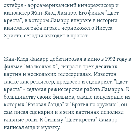
октября - афроамериканский кинорежиссер и
РАСПИСАНИЕ ВЕЩАНИЯ
киноактер Жан-Клод Ламарр. Его фильм "Цвет
ПОДПИШИТЕСЬ НА РАССЫЛКУ
креста", в котором Ламарр впервые в истории
кинематографа играет чернокожего Иисуса
СОЦИАЛЬНЫЕ СЕТИ
Христа, сегодня выходит в прокат.
Жан-Клод Ламарр дебютировал в кино в 1992 году в
фильме "Малкольм Х", сыграл в трех десятках
Все сайты РСЕ/РС
картин и нескольких телесериалах. Известен
также как режиссер, продюсер и сценарист. "Цвет
креста" - седьмая режиссерская работа Ламарра. К
большинству своих фильмов, самые популярные из
которых "Розовая банда" и "Братья по оружию", он
сам писал сценарии и в этих картинах исполнял
главные роли. К фильму "Цвет креста" Ламарр
написал еще и музыку.