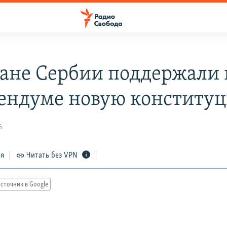
ане Сербии поддержали 
ендуме новую конститу
6
ся
Читать без VPN
сточник в Google