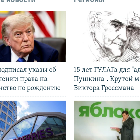
е новости
Регионы
подписал указы об
15 лет ГУЛАГа для "а
чении права на
Пушкина". Крутой 
нство по рождению
Виктора Гроссмана