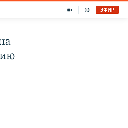
ЭФИР
на
цию