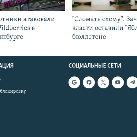
отники атаковали
"Сломать схему". За
ildberries в
власти оставили "Ябл
инбурге
бюллетене
АЦИЯ
СОЦИАЛЬНЫЕ СЕТИ
ь
 блокировку