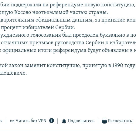
бии поддержали на референдуме новую конституцию,
щую Косово неотъемлемой частью страны.
дварительным официальным данным, за принятие ко
1 процент избирателей Сербии.
вухдневного голосования был преодолен буквально в п
 отчаянных призывов руководства Сербии к избирател
 официальные итоги референдума будут объявлены в 
ой закон заменит конституцию, принятую в 1990 году
илошевиче.
ся
Читать без VPN
Подпишитесь
Распечатать