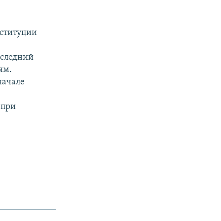
нституции
оследний
ям.
начале
 при