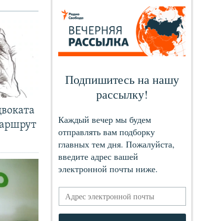
двоката
маршрут