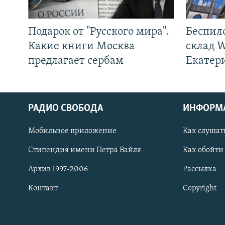
Подарок от "Русского мира".
Беспил
Какие книги Москва
склад W
предлагает сербам
Екатер
РАДИО СВОБОДА
ИНФОРМ
Мобильное приложение
Как слушат
СОЦИАЛЬНЫЕ СЕТИ
Стипендия имени Петра Вайля
Как обойти
Архив 1997-2006
Рассылка
Контакт
Copyright
Все сайты РСЕ/РС