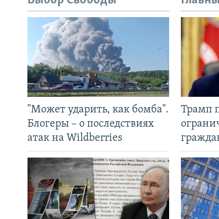
Выбор Свободы
Главны
"Может ударить, как бомба".
Трамп 
Блогеры – о последствиях
ограни
атак на Wildberries
гражда