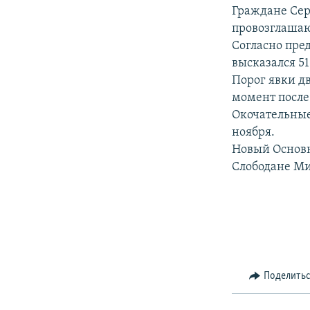
РАСПИСАНИЕ ВЕЩАНИЯ
Граждане Сер
ПОДПИШИТЕСЬ НА РАССЫЛКУ
провозглашаю
Согласно пре
высказался 5
Порог явки д
момент после
Окочательные
ноября.
Новый Основн
Слободане М
Поделить