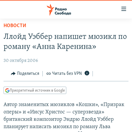
Ссылки
для
упрощенного
НОВОСТИ
ПРОГРАММЫ
доступа
Ллойд Уэббер напишет мюзикл по
ПОДКАСТЫ
Вернуться
роману «Анна Каренина»
к
АВТОРСКИЕ ПРОЕКТЫ
основному
30 октября 2006
ЦИТАТЫ СВОБОДЫ
содержанию
Вернутся
МНЕНИЯ
Поделиться
Читать без VPN
к
КУЛЬТУРА
главной
Приоритетный источник в Google
навигации
IDEL.РЕАЛИИ
Вернутся
Автор знаменитых мюзиклов «Кошки», «Призрак
КАВКАЗ.РЕАЛИИ
к
оперы» и «Иисус Христос — суперзвезда»
СЕВЕР.РЕАЛИИ
поиску
британский композитор Эндрю Ллойд Уэббер
планирует написать мюзикл по роману Льва
СИБИРЬ.РЕАЛИИ