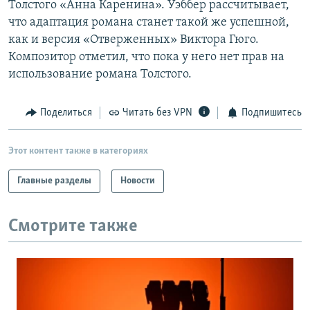
Толстого «Анна Каренина». Уэббер рассчитывает,
РАСПИСАНИЕ ВЕЩАНИЯ
что адаптация романа станет такой же успешной,
ПОДПИШИТЕСЬ НА РАССЫЛКУ
как и версия «Отверженных» Виктора Гюго.
Композитор отметил, что пока у него нет прав на
использование романа Толстого.
СОЦИАЛЬНЫЕ СЕТИ
Поделиться
Читать без VPN
Подпишитесь
Этот контент также в категориях
Все сайты РСЕ/РС
Главные разделы
Новости
Смотрите также