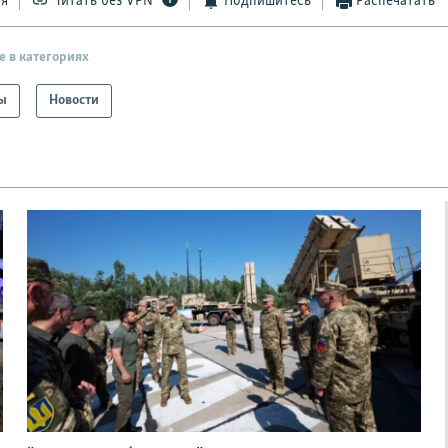
ся
Читать без VPN
Подпишитесь
Распечатать
е в категориях
ы
Новости