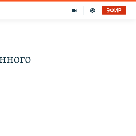
ЭФИР
Голоса и темы XX века на архивных пленках. Время гостей. Владислав Белов, директор Центра германских исследований Института Европы
Радио Свобода
нного
"Убить нормальную экономику – это убить страну"
Радио Свобода Live