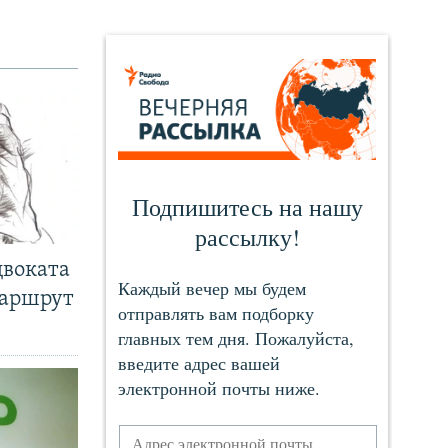
двоката
маршрут