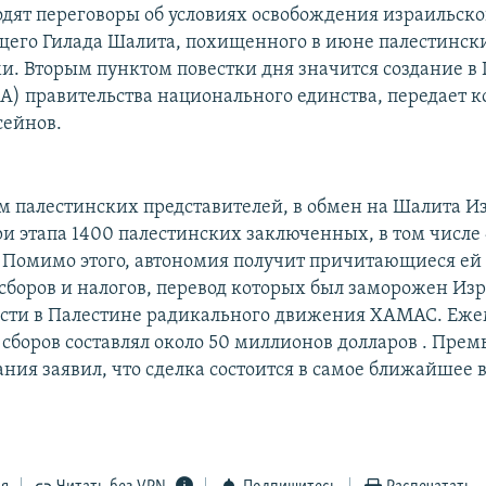
одят переговоры об условиях освобождения израильско
его Гилада Шалита, похищенного в июне палестинс
и. Вторым пунктом повестки дня значится создание в
А) правительства национального единства, передает 
сейнов.
м палестинских представителей, в обмен на Шалита И
три этапа 1400 палестинских заключенных, в том числ
. Помимо этого, автономия получит причитающиеся ей 
боров и налогов, перевод которых был заморожен Из
асти в Палестине радикального движения ХАМАС. Еж
 сборов составлял около 50 миллионов долларов . Пре
ния заявил, что сделка состоится в самое ближайшее 