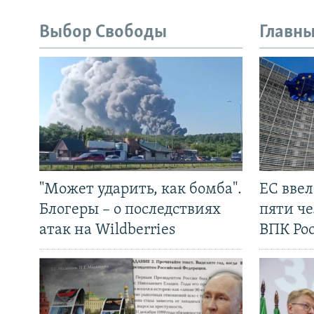
Выбор Свободы
Главны
"Может ударить, как бомба".
ЕС вве
Блогеры – о последствиях
пяти че
атак на Wildberries
ВПК Ро