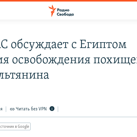
 обсуждает с Египтом
ия освобождения похище
льтянина
6
ся
Читать без VPN
сточник в Google