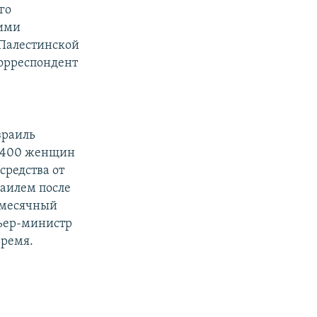
го
кими
 Палестинской
корреспондент
зраиль
е 400 женщин
средства от
раилем после
емесячный
мьер-министр
время.