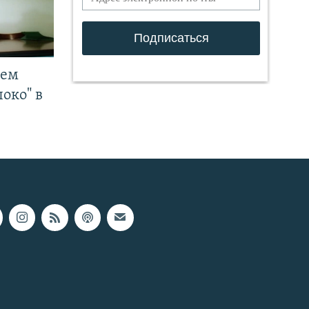
чем
око" в