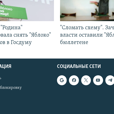
"Родина"
"Сломать схему". За
вала снять "Яблоко"
власти оставили "Ябл
ов в Госдуму
бюллетене
АЦИЯ
СОЦИАЛЬНЫЕ СЕТИ
ь
 блокировку