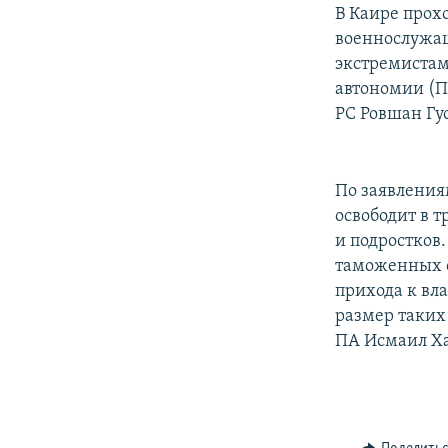
РАСПИСАНИЕ ВЕЩАНИЯ
В Каире прох
ПОДПИШИТЕСЬ НА РАССЫЛКУ
военнослужащ
экстремистам
автономии (П
РС Ровшан Гу
По заявления
освободит в 
и подростков
таможенных с
прихода к вл
размер таких
ПА Исмаил Ха