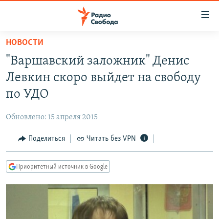
Ссылки
для
упрощенного
НОВОСТИ
ПРОГРАММЫ
доступа
"Варшавский заложник" Денис
ПОДКАСТЫ
Вернуться
Левкин скоро выйдет на свободу
к
АВТОРСКИЕ ПРОЕКТЫ
по УДО
основному
ЦИТАТЫ СВОБОДЫ
содержанию
Обновлено: 15 апреля 2015
Вернутся
МНЕНИЯ
к
Поделиться
Читать без VPN
КУЛЬТУРА
главной
навигации
IDEL.РЕАЛИИ
Приоритетный источник в Google
Вернутся
КАВКАЗ.РЕАЛИИ
к
СЕВЕР.РЕАЛИИ
поиску
СИБИРЬ.РЕАЛИИ