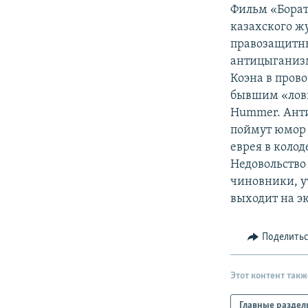
РАСПИСАНИЕ ВЕЩАНИЯ
Фильм «Борат
ПОДПИШИТЕСЬ НА РАССЫЛКУ
казахского ж
правозащитны
антицыганизма
Коэна в пров
бывшим «ловц
Hummer. Анти
поймут юмор 
еврея в колод
Недовольство
чиновники, у
выходит на эк
Поделить
Этот контент такж
Главные раздел