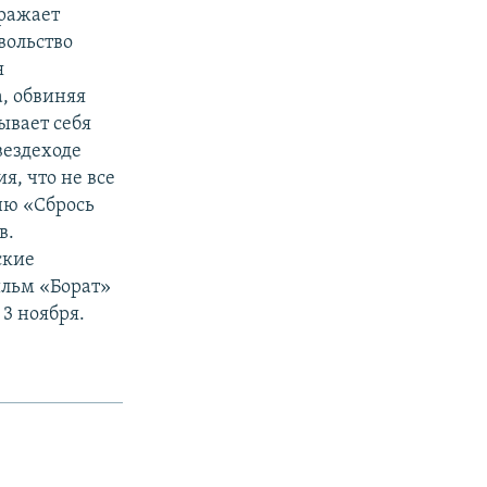
бражает
вольство
я
а, обвиняя
ывает себя
вездеходе
, что не все
ню «Сбрось
в.
ские
ильм «Борат»
 3 ноября.