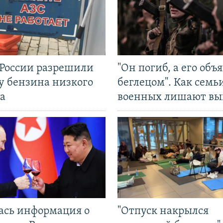
 России разрешили
"Он погиб, а его объ
у бензина низкого
беглецом". Как семь
а
военных лишают вы
ась информация о
"Отпуск накрылся