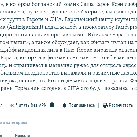
», в котором британский комик Саша Барон Коэн изо
урналиста, путешествующего по Америке, вызвал недо
х групп в Европе и США. Европейский центр изучени
 (Antiziganism!) подал жалобу в прокуратуру Гамбург
оцировании насилия против цыган. В фильме Борат наз
ом цыган», а также обсуждает, как сбивать цыган на 
диффамационная лига в Нью-Йорке выразила опасения
Бората, который в фильме поет вместе с ковбоями пес
ец» и спрашивает в магазине ружье для отстрела еврее
 фильмом неоднократно выражали и различные казах
тверждающие, что Коэн издевается над их страной. Ф
раны Германии сегодня, в США его будут показывать с
ся
Читать без VPN
Подпишитесь
Распечатать
е в категориях
ы
Новости