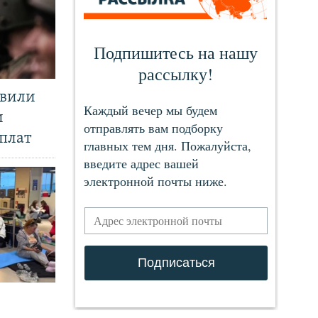
явили
и
плат