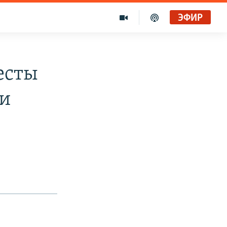
ЭФИР
есты
 и