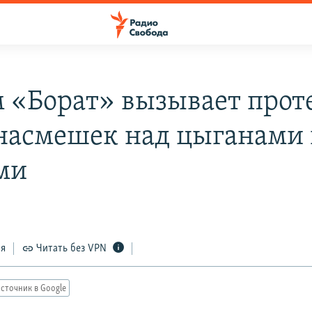
 «Борат» вызывает прот
 насмешек над цыганами
ми
ся
Читать без VPN
сточник в Google