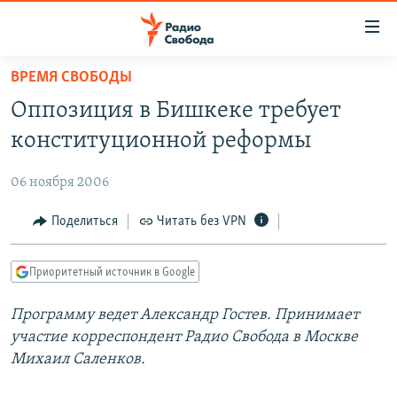
Ссылки
для
упрощенного
ВРЕМЯ СВОБОДЫ
ПРОГРАММЫ
доступа
Оппозиция в Бишкеке требует
ПОДКАСТЫ
Вернуться
конституционной реформы
к
АВТОРСКИЕ ПРОЕКТЫ
основному
06 ноября 2006
ЦИТАТЫ СВОБОДЫ
содержанию
Вернутся
МНЕНИЯ
Поделиться
Читать без VPN
к
КУЛЬТУРА
главной
Приоритетный источник в Google
навигации
IDEL.РЕАЛИИ
Вернутся
Программу ведет Александр Гостев. Принимает
КАВКАЗ.РЕАЛИИ
к
участие корреспондент Радио Свобода в Москве
СЕВЕР.РЕАЛИИ
поиску
Михаил Саленков.
СИБИРЬ.РЕАЛИИ