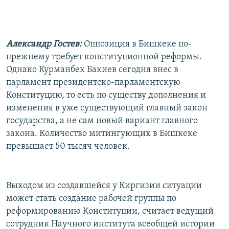
РАСПИСАНИЕ ВЕЩАНИЯ
ПОДПИШИТЕСЬ НА РАССЫЛКУ
Александр Гостев:
Оппозиция в Бишкеке по-
СОЦИАЛЬНЫЕ СЕТИ
прежнему требует конституционной реформы.
Однако Курманбек Бакиев сегодня внес в
парламент президентско-парламентскую
Конституцию, то есть по существу дополнения и
изменения в уже существующий главный закон
государства, а не сам новый вариант главного
Все сайты РСЕ/РС
закона. Количество митингующих в Бишкеке
превышает 50 тысяч человек.
Выходом из создавшейся у Киргизии ситуации
может стать создание рабочей группы по
реформированию Конституции, считает ведущий
сотрудник Научного института всеобщей истории