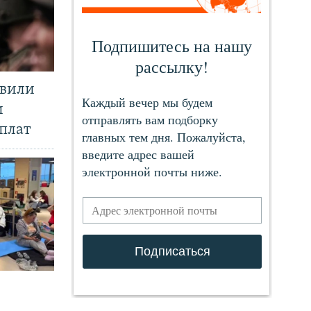
явили
и
плат
.