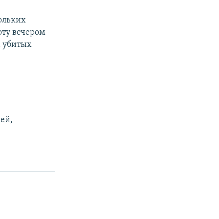
ольких
оту вечером
а убитых
ей,