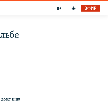
ЭФИР
льбе
 доме и на