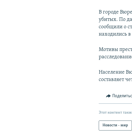
РАСПИСАНИЕ ВЕЩАНИЯ
ПОДПИШИТЕСЬ НА РАССЫЛКУ
В городе Вюр
убитых. По д
сообщили о ст
находились в 
Мотивы прест
расследовани
Население Вю
составляет че
Поделить
Этот контент такж
Новости - мир