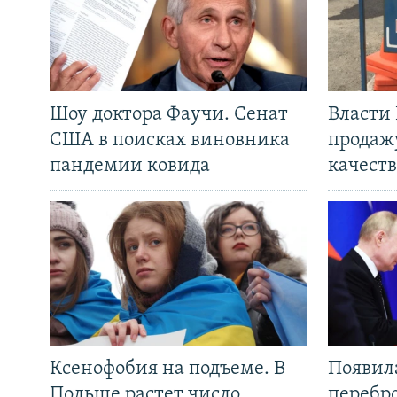
Шоу доктора Фаучи. Сенат
Власти
США в поисках виновника
продаж
пандемии ковида
качеств
Ксенофобия на подъеме. В
Появил
Польше растет число
перебро