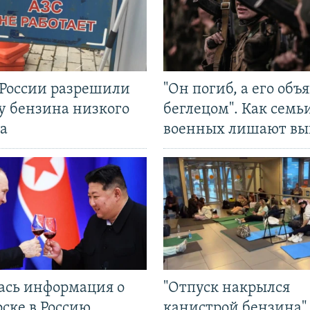
 России разрешили
"Он погиб, а его объ
у бензина низкого
беглецом". Как семь
а
военных лишают вы
ась информация о
"Отпуск накрылся
ске в Россию
канистрой бензина"