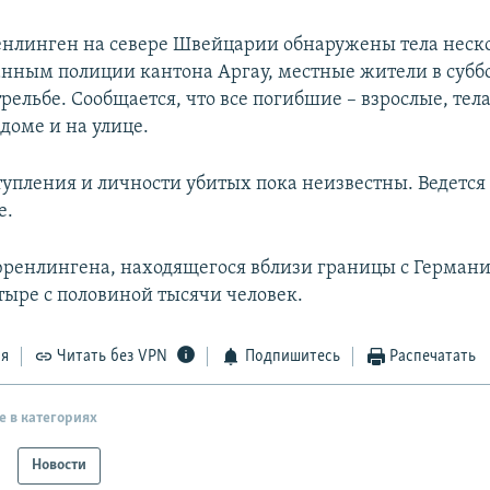
енлинген на севере Швейцарии обнаружены тела неск
анным полиции кантона Аргау, местные жители в субб
рельбе. Сообщается, что все погибшие – взрослые, тел
доме и на улице.
упления и личности убитых пока неизвестны. Ведется
е.
ренлингена, находящегося вблизи границы с Германи
тыре с половиной тысячи человек.
ся
Читать без VPN
Подпишитесь
Распечатать
е в категориях
Новости