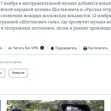
 7 ноября к инструментальной музыке добавятся вока
ейской народной поэзии» Шостаковича и «Русская тет
исполнении молодых московских вокалистов. 12 ноября
ограммой «Шостакович-гала», где прозвучит музыка и
и театральных постановок, песни и ранние произвед
ся
Читать без VPN
Подпишитесь
Распечатать
е в категориях
ы
Новости