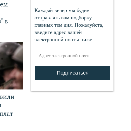
чем
" в
явили
и
плат