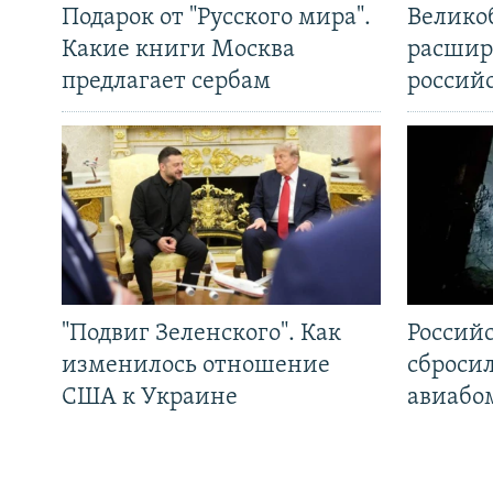
Подарок от "Русского мира".
Велико
Какие книги Москва
расшир
предлагает сербам
россий
"Подвиг Зеленского". Как
Россий
изменилось отношение
сброси
США к Украине
авиабо