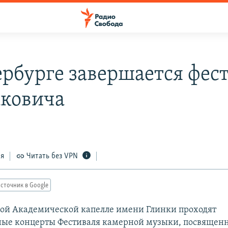
ербурге завершается фес
ковича
ся
Читать без VPN
сточник в Google
кой Академической капелле имени Глинки проходят
ные концерты Фестиваля камерной музыки, посвящен