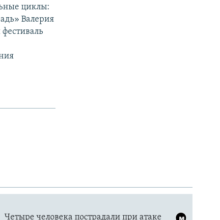
льные циклы:
радь» Валерия
 фестиваль
з
ения