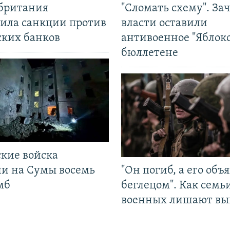
британия
"Сломать схему". За
ила санкции против
власти оставили
ских банков
антивоенное "Яблоко
бюллетене
ские войска
ли на Сумы восемь
"Он погиб, а его объ
мб
беглецом". Как семь
военных лишают вы