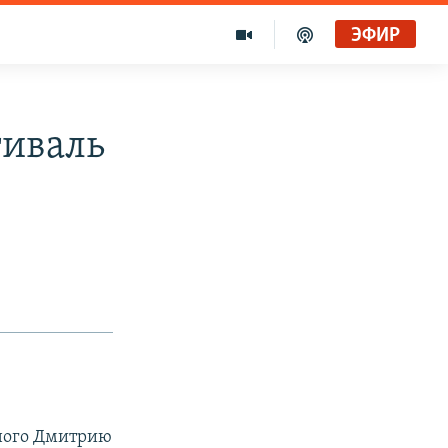
ЭФИР
тиваль
ного Дмитрию