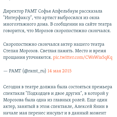
РАСПИСАНИЕ ВЕЩАНИЯ
Директор РАМТ Софья Апфельбаум рассказала
ПОДПИШИТЕСЬ НА РАССЫЛКУ
"Интерфаксу", что артист выбросился из окна
многоэтажного дома. В сообщении на сайте театра
СОЦИАЛЬНЫЕ СЕТИ
говорится, что Морозов скоропостижно скончался.
Скоропостижно скончался актер нашего театра
Степан Морозов. Светлая память. Место и время
прощания уточняются.
pic.twitter.com/CWsWia5qKq
Все сайты РСЕ/РС
— РАМТ (@ramt_ru)
14 мая 2015
Сегодня в театре должна была состояться премьера
спектакля "Подходцев и двое других", в которой у
Морозова была одна из главных ролей. Еще один
актер, занятый в этом спектакле, Алексей Янин в
начале мая перенес инсульт и в данный момент