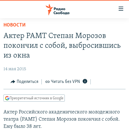
Ссылки
для
упрощенного
НОВОСТИ
ПРОГРАММЫ
доступа
Актер РАМТ Степан Морозов
ПОДКАСТЫ
Вернуться
покончил с собой, выбросившись
к
АВТОРСКИЕ ПРОЕКТЫ
из окна
основному
ЦИТАТЫ СВОБОДЫ
содержанию
14 мая 2015
Вернутся
МНЕНИЯ
к
Поделиться
Читать без VPN
КУЛЬТУРА
главной
навигации
IDEL.РЕАЛИИ
Приоритетный источник в Google
Вернутся
КАВКАЗ.РЕАЛИИ
к
Актер Российского академического молодежного
СЕВЕР.РЕАЛИИ
поиску
театра (РАМТ) Степан Морозов покончил с собой.
СИБИРЬ.РЕАЛИИ
Ему было 38 лет.