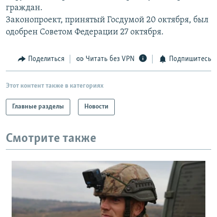
граждан.
РАСПИСАНИЕ ВЕЩАНИЯ
Законопроект, принятый Госдумой 20 октября, был
ПОДПИШИТЕСЬ НА РАССЫЛКУ
одобрен Советом Федерации 27 октября.
СОЦИАЛЬНЫЕ СЕТИ
Поделиться
Читать без VPN
Подпишитесь
Этот контент также в категориях
Главные разделы
Новости
Все сайты РСЕ/РС
Смотрите также