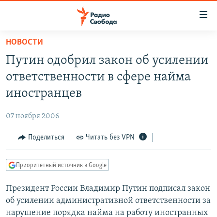
Ссылки
для
упрощенного
НОВОСТИ
ПРОГРАММЫ
доступа
Путин одобрил закон об усилении
ПОДКАСТЫ
Вернуться
ответственности в сфере найма
к
АВТОРСКИЕ ПРОЕКТЫ
иностранцев
основному
ЦИТАТЫ СВОБОДЫ
содержанию
07 ноября 2006
Вернутся
МНЕНИЯ
к
Поделиться
Читать без VPN
КУЛЬТУРА
главной
навигации
IDEL.РЕАЛИИ
Приоритетный источник в Google
Вернутся
КАВКАЗ.РЕАЛИИ
к
Президент России Владимир Путин подписал закон
СЕВЕР.РЕАЛИИ
поиску
об усилении административной ответственности за
СИБИРЬ.РЕАЛИИ
нарушение порядка найма на работу иностранных