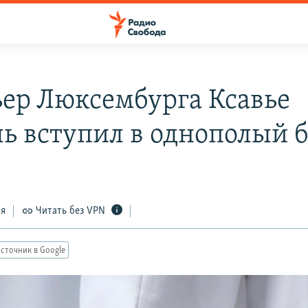
ер Люксембурга Ксавье
ль вступил в однополый 
ся
Читать без VPN
сточник в Google