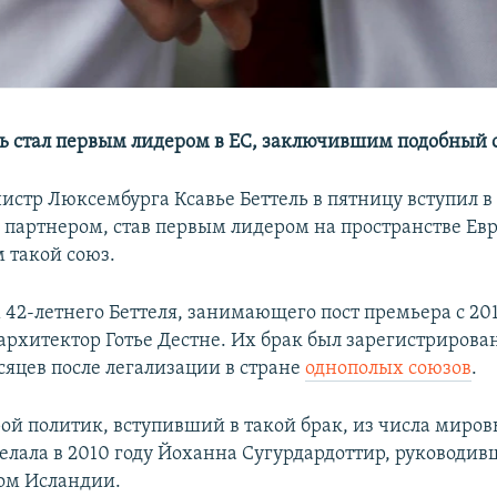
ль стал первым лидером в ЕС, заключившим подобный 
стр Люксембурга Ксавье Беттель в пятницу вступил в
м партнером, став первым лидером на пространстве Ев
 такой союз.
42-летнего Беттеля, занимающего пост премьера с 2013
архитектор Готье Дестне. Их брак был зарегистрирован
сяцев после легализации в стране
однополых союзов
.
рой политик, вступивший в такой брак, из числа миро
елала в 2010 году Йоханна Сугурдардоттир, руководив
ом Исландии.