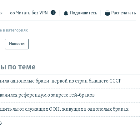
ся
Читать без VPN
Подпишитесь
Распечатать
е в категориях
Новости
ы по теме
ила однополые браки, первой из стран бывшего СССР
валился референдум о запрете гей-браков
ишить льгот служащих ООН, живущих в однополых браках
3