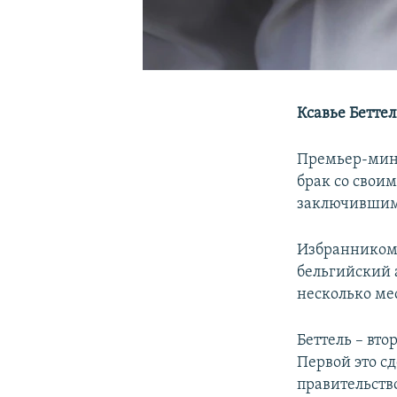
Ксавье Бетте
Премьер-мини
брак со свои
заключившим
Избранником 
бельгийский 
несколько ме
Беттель – вто
Первой это сд
правительств