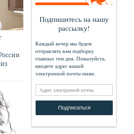
т
России
 из