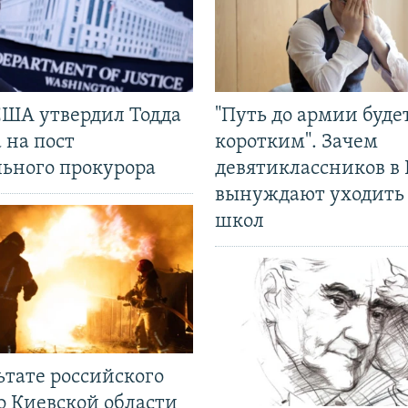
США утвердил Тодда
"Путь до армии буде
 на пост
коротким". Зачем
льного прокурора
девятиклассников в 
вынуждают уходить
школ
ьтате российского
о Киевской области