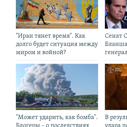
"Иран тянет время". Как
Сенат 
долго будет ситуация между
Бланша
миром и войной?
генера
"Может ударить, как бомба".
В резул
Блогеры – о последствиях
удара п