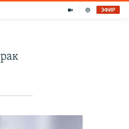
ЭФИР
брак