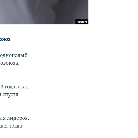
союз
 однополый
ровоюза,
 года, стал
 спустя
вых лидеров.
шая тогда