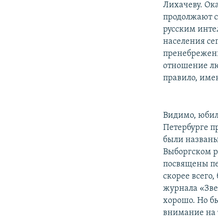
Лихачеву. Ока
продолжают с
русским инте
населения се
пренебрежени
отношение л
правило, име
Видимо, юбил
Петербурге п
были названы
Выборгском р
посвящены пе
скорее всего,
журнала «Зве
хорошо. Но бы
внимание на 