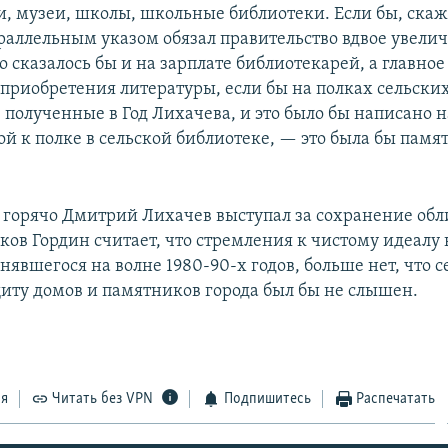
и, музеи, школы, школьные библиотеки. Если бы, ска
раллельным указом обязал правительство вдвое увели
о сказалось бы и на зарплате библиотекарей, а главно
приобретения литературы, если бы на полках сельски
 полученные в Год Лихачева, и это было бы написано 
й к полке в сельской библиотеке, — это была бы памят
к горячо Дмитрий Лихачев выступал за сохранение обл
ков Гордин считает, что стремления к чистому идеалу 
нявшегося на волне 1980-90-х годов, больше нет, что с
щиту домов и памятников города был бы не слышен.
ся
Читать без VPN
Подпишитесь
Распечатать