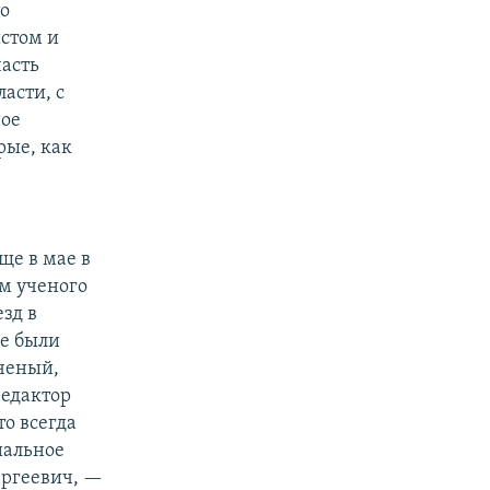
то
стом и
часть
асти, с
ное
ые, как
ще в мае в
м ученого
зд в
же были
ченый,
редактор
о всегда
иальное
ергеевич, —