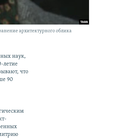
охранение архитектурного облика
рных наук,
0-летие
зывают, что
ше 90
огическим
кт-
венных
Дмитрию