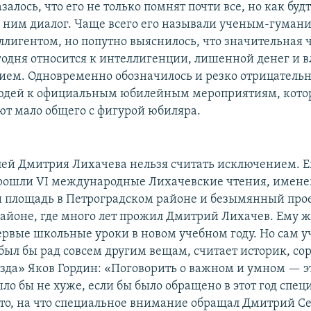
залось, что его не только помнят почти все, но как буд
 ним диалог. Чаще всего его называли ученым-гумани
ллигентом, но попутно выяснилось, что значительная 
годня относится к интеллигенции, лишенной денег и вл
ем. Одновременно обозначилось и резко отрицатель
юдей к официальным юбилейным мероприятиям, котор
ют мало общего с фигурой юбиляра.
ей Дмитрия Лихачева нельзя считать исключением. Е
рошли VI международные Лихачевские чтения, имене
 площадь в Петроградском районе и безымянный прое
айоне, где много лет прожил Дмитрий Лихачев. Ему 
рвые школьные уроки в новом учебном году. Но сам у
 был бы рад совсем другим вещам, считает историк, со
зда» Яков Гордин: «Поговорить о важном и умном — эт
ло бы не хуже, если бы было обращено в этот год спец
то, на что специальное внимание обращал Дмитрий С