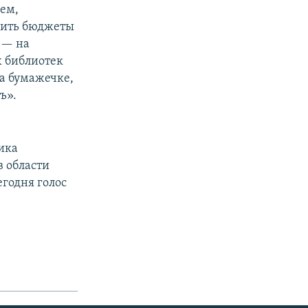
жем,
чить бюджеты
е — на
х библиотек
на бумажечке,
ь».
ика
в области
егодня голос