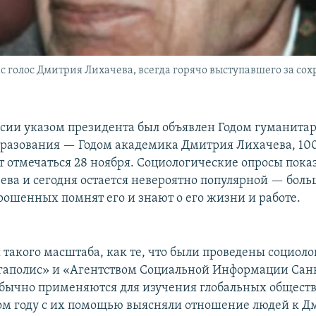
ас голос Дмитрия Лихачева, всегда горячо выступавшего за с
оссии указом президента был объявлен Годом гуманита
бразования — Годом академика Дмитрия Лихачева, 10
ет отмечаться 28 ноября. Социологические опросы пока
ева и сегодня остается невероятно популярной — боль
рошенных помнят его и знают о его жизни и работе.
 такого масштаба, как те, что были проведены социол
аполис» и «Агентством Социальной Информации Сан
обычно применяются для изучения глобальных общест
том году с их помощью выясняли отношение людей к 