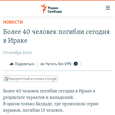
Ссылки
для
упрощенного
НОВОСТИ
ПРОГРАММЫ
доступа
Более 40 человек погибли сегодня
ПОДКАСТЫ
Вернуться
в Ираке
к
АВТОРСКИЕ ПРОЕКТЫ
основному
09 ноября 2006
ЦИТАТЫ СВОБОДЫ
содержанию
Вернутся
МНЕНИЯ
Поделиться
Читать без VPN
к
КУЛЬТУРА
главной
Приоритетный источник в Google
навигации
IDEL.РЕАЛИИ
Вернутся
Более 40 человек погибли сегодня в Ираке в
КАВКАЗ.РЕАЛИИ
к
результате терактов и нападений.
СЕВЕР.РЕАЛИИ
поиску
В одном только Багдаде, где произошла серия
взрывов, погибли 13 человек.
СИБИРЬ.РЕАЛИИ